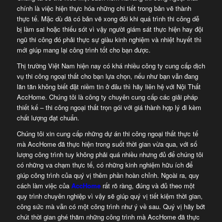
chính là việc hiện thực hóa những chi tiết trong bản vẽ thành
thực tế. Mặc dù đã có bản vẽ xong đôi khi quá trình thi công dễ
bị làm sai hoặc thiếu sót vì vậy người giám sát thực hiện hay đội
ngũ thi công đó phải thực sự giàu kinh nghiệm và nhiệt huyết thì
mới giúp mang lại công trình tốt cho bạn được.
Thị trường Việt Nam hiện nay có khá nhiều công ty cung cấp dịch
vụ thi công ngoại thất cho bạn lựa chọn, nếu như bạn vẫn đang
lăn tăn không biết đặt niềm tin ở đâu thì hãy liên hệ với Nội Thất
AccHome. Chúng tôi là công ty chuyên cung cấp các giải pháp
thiết kế – thi công ngoại thất trọn gói với giá thành hợp lý đi kèm
chất lượng đạt chuẩn.
Chúng tôi xin cung cấp những dự án thi công ngoại thất thực tế
mà AccHome đã thực hiện trong suốt thời gian vừa qua, với số
lượng công trình tuy không phải quá nhiều nhưng đủ để chúng tôi
có những va chạm thực tế, có những kinh nghiệm hữu ích để
giúp công trình của quý vị thêm phần hoàn chỉnh. Ngoài ra, quy
cách làm việc của
AccHome
rất rõ ràng, đúng và đủ theo một
quy trình chuyên nghiệp vì vậy sẽ giúp quý vị tiết kiệm thời gian,
công sức mà vẫn có một công trình như ý về sau. Quý vị hãy bớt
chút thời gian ghé thăm những công trình mà AccHome đã thực