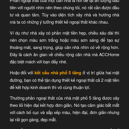
Phần ngoại thất của một căn nhà là nơi để lại ấn tượng đầu
tiên với người nhìn nên theo chúng tôi, nó rất cần được đầu
tư và quan tâm. Tùy vào diện tích xây nhà và hướng nhà
mà ta có những ý tưởng thiết kế ngoại thất khác nhau.
Ví dụ như nhà xây có phần mặt tiền hẹp, chiều sâu dài thì
nên chọn màu sơn trắng hoặc màu sơn sáng để tạo sự
thoáng mát, sang trọng, giúp căn nhà nhìn có vẻ rộng hơn.
Đây là cách ăn gian về chiều rộng căn nhà mà ACCHome
đặc biệt mách với bạn đấy nhé.
Hoặc đối với
kết cấu nhà phố 5 tầng
ở vị trí giữa hai mặt
đường, bạn có thể tận dụng thiết kế ngoại thất cả 2 mặt tiền
để kết hợp kinh doanh thì vô cùng thuận lợi.
Thường phần ngoại thất của nhà mặt phố 5 tầng được xây
theo lối hiện đại kết hợp đơn giản. Nó tạo cảm giác bắt mắt
với cách bố cục và sắp xếp màu, hiện đại, đơn giản nhưng
lại rất gọn gàng, đẹp mắt.