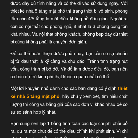
được đầy đủ tính năng và có thể đi vào sử dụng ngay. Với
thiết kế nhà 5 tầng mặt phố thì trang thiết bị vệ sinh, phòng
tắm cho 4/5 tầng là một điều không hề đơn giản. Ngoài ra
còn có nội thất cho phòng ngủ, ít nhất là 3 phòng cũng tốn
khá nhiều. Và nội thất phòng khách, phòng bếp đầy đủ thiết
bị cũng không phải là chuyện đơn giản.
Để có thể hoàn thiện được phần này, bạn cần có sự chuẩn
bị từ đầu thật là kỹ càng và chu đáo. Tránh tình trạng hụt
vốn, công trình bị bỏ dở. Và để làm được điều đó, bạn nên
có bản dự trù kinh phí thật khách quan nhất có thể.
Một lời khuyên nhỏ dành cho các bạn đang có ý định
thiết
kế nhà 5 tầng mặt phố
, hãy chú ý xem xét, tìm hiểu chất
lượng thi công và bảng giá của các đơn vị khác nhau để có
sự so sánh hợp lý nhất.
Bạn cũng nên lập 1 bảng tính toán các loại chi phí phải bỏ
ra, dư ra một chút để có thể điều chỉnh khi phát sinh. Vì chi