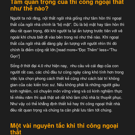
Tầm quan trọng của thi công ngoại thất
như thế nào?
Người ta nói rằng, nội thất ngôi nhà giống như tâm hồn thì ngoại
thất của ngôi nhà chính là “bộ mặt”. Dù là bộ mặt hay tâm hồn thì
đều rất quan trọng, đôi khi người ta lại ấn tượng trước tiên với vẻ
ngoài khi chưa biết đi vào bên trong nó như thế nào. Khi ngoại
thất của ngôi nhà dễ dàng gây ấn tượng với người nhìn thì đó
chính là điểm cộng rất lớn.[read more=”Đọc Thêm” less=”Thu
Gọn”]
Sống ở thời đại 4.0 như hiện nay, nhu cầu về cái đẹp của con
người rất cao, các chủ đầu tư cũng ngày càng khó tính hơn trong
việc lựa chọn phong cách thiết kế cũng như cách bài trí không
gian của các kiến trúc sư. Nếu không phải là những người giàu
kinh nghiệm, có chuyên môn vững vàng và có kinh nghiệm thực
tế nhiều năm thì quả thật sẽ rất khó làm chủ nhà bị thuyết phục.
Như vậy có thể khẳng định thiết kế hay thi công ngoại thất nhà
đều rất quan trọng và chúng ta cần phải lưu tâm tới chúng.
Một vài nguyên tắc khi thi công ngoại
thất