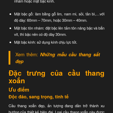
nhám hoặc mặt bậc kính.
Mặt bậc gỗ: làm bằng gỗ lim, nam mi, sồi, tần bì,…với
độ dày: 60mm – 70mm, hoặc 30mm – 40mm.
Mặt bậc tôn nhám:
đặt bậc lên tấm tôn nâng bậc và bắn
vít, thì bậc nên có độ dày 30mm.
Mặt bậc kính: sử dụng kính chịu lực tốt.
Xem thêm:
Những mẫu cầu thang sắt
đẹp
Đặc trưng của cầu thang
xoắn
Ưu điểm
Độc đáo, sang trọng, tinh tế
Cầu thang xoắn
đẹp, ấn tượng đang dần trở thành xu
hướng của thiết kế hiện đại. Loại cầu thang xoắn này được