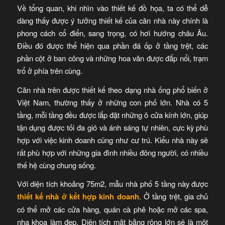
Về tổng quan, khi nhìn vào thiết kế đồ họa, ta có thể dễ
dàng thấy được ý tưởng thiết kế của căn nhà này chính là
phong cách cổ điển, sang trọng, có hơi hướng châu Âu.
Điều đó được thể hiện qua phần đá ốp ở tầng trệt, các
phần cột ở ban công và những hoa văn được đắp nổi, trạm
trổ ở phía trên cùng.
Căn nhà trên được thiết kế theo dạng nhà ống phổ biến ở
Việt Nam, thường thấy ở những con phố lớn. Nhà có 5
tầng, mỗi tầng đều được lắp đặt những ô cửa kính lớn, giúp
tận dụng được tối đa gió và ánh sáng tự nhiên, cực kỳ phù
hợp với việc kinh doanh cũng như cư trú. Kiểu nhà này sẽ
rất phù hợp với những gia đình nhiều đông người, có nhiều
thế hệ cùng chung sống.
Với diện tích khoảng 75m2, mẫu nhà phố 5 tầng này được
thiết kế nhà ở kết hợp kinh doanh
. Ở tầng trệt, gia chủ
có thể mở các cửa hàng, quán cà phê hoặc mở các spa,
nha khoa làm đẹp. Diện tích mặt bằng rộng lớn sẽ là một