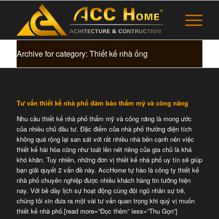
Archive for category: Thiết kế nhà ống
Tư vấn thiết kế nhà phố đảm bảo thẩm mỹ và công năng
Nhu cầu thiết kế nhà phố thẩm mỹ và công năng là mong ước
của nhiều chủ đầu tư. Đặc điểm của nhà phố thường diện tích
không quá rộng lại san sát với rất nhiều nhà bên cạnh nên việc
thiết kế hài hòa cũng như toát lên nét riêng của gia chủ là khá
khó khăn. Tuy nhiên, những đơn vị thiết kế nhà phố uy tín sẽ giúp
bạn giải quyết 2 vấn đề này. AccHome tự hào là công ty thiết kế
nhà phố chuyên nghiệp được nhiều khách hàng tin tưởng hiện
nay. Với bề dày lịch sự hoạt động cùng đội ngũ nhân sự trẻ,
chúng tôi xin đưa ra một vài tư vấn quan trọng khi quý vị muốn
thiết kế nhà phố.
[read more=”Đọc thêm” less=”Thu Gọn”]