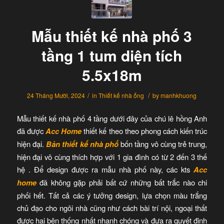
Mẫu thiết kế nhà phố 3
tầng 1 tum diện tích
5.5x18m
/
/
24 Tháng Mười, 2024
in
Thiết kế nhà ống
by
manhkhuong
Mẫu thiết kế nhà phố 4 tầng dưới đây của chú lê hồng Anh
đã được
Acc Home
thiết kế theo theo phong cách kiến trúc
hiện đại.
Bản thiết kế nhà phố
bốn tầng vô cùng trẻ trung,
hiện đại vô cùng thích hợp với 1 gia đình có từ 2 đến 3 thế
hệ . Để design được ra mẫu nhà phố này, các kts
Acc
home
đã không gặp phải bất cứ những bất trắc nào chi
phối hết. Tất cả các ý tưởng design, lựa chọn màu trắng
chủ đạo cho ngôi nhà cũng như cách bài trí nội, ngoại thất
được hai bên thống nhất nhanh chóng và đưa ra quyết định