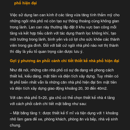
phố hiện đại
Việc sử dụng lan can kính ở các tầng vừa tăng tính thẩm mỹ cho
những ngôi nhà phố nó còn tạo sự thông thoáng cùng không gian
trong lành. Lan can này thường lắp đặt ở khu vực ban công mỗi
tầng và kết hợp tiểu cảnh với tác dụng thanh lọc không khí, tạo
môi trường trong lành, bình yên và có lợi cho sức khỏe các thành
viên trong gia đình. Đối với bất cứ ngôi nhà phố nào nơi thị thành
thì đây là yếu tố quan trọng cần được lưu ý.
Gợi ý phương án phối cảnh chi tiết
thiết kế nhà phố hiện đại
Như đã nói, những căn nhà phố có sự đa dạng về phong cách
thiết kế, kiểu dáng, mặt tiền và diện tích xây dựng. Tuy nhiên có
lẽ phổ biến nhất vẫn là những căn nhà phố hiện đại 5m mặt tiền
và diện tích xây dựng giao động khoảng 20, 30 đến 40m2.
Với căn nhà phố 5×20, gia chủ có thể chọn thiết kế nhà 4 tầng
với cách phối cảnh chi tiết mặt bằng như sau:
– Mặt bằng tầng 1: được thiết kế tỉ mỉ và tiện dụng với 1 khoảng
nhỏ làm gara để xe, phòng khách, phòng ăn và bếp, nhà vệ sinh
chung.