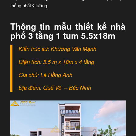
thống nhất ý tưởng.
Thông tin mẫu thiết kế nhà
phố 3 tầng 1 tum 5.5x18m
Kiến trúc sư: Khương Văn Mạnh
Diện tích: 5.5 m x 18m x 4 tầng
Gia chủ: Lê Hồng Anh
Địa điểm: Quế Võ – Bắc Ninh