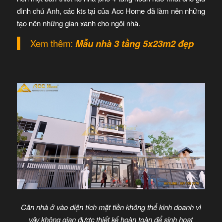
đình chú Anh, các kts tại của Acc Home đã làm nên những
tạo nên những gian xanh cho ngôi nhà.
Xem thêm:
Mẫu nhà 3 tầng 5x23m2 đẹp
Căn nhà ở vào diện tích mặt tiền không thể kinh doanh vì
vậy không gian được thiết kế hoàn toàn để sinh hoạt