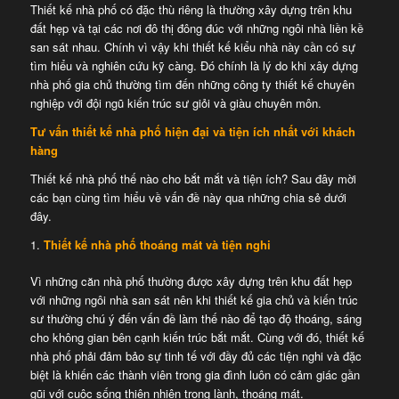
Thiết kế nhà phố có đặc thù riêng là thường xây dựng trên khu
đất hẹp và tại các nơi đô thị đông đúc với những ngôi nhà liền kề
san sát nhau. Chính vì vậy khi thiết kế kiểu nhà này cần có sự
tìm hiểu và nghiên cứu kỹ càng. Đó chính là lý do khi xây dựng
nhà phố gia chủ thường tìm đến những công ty thiết kế chuyên
nghiệp với đội ngũ kiến trúc sư giỏi và giàu chuyên môn.
Tư vấn
thiết kế nhà phố hiện đại và tiện ích nhất với khách
hàng
Thiết kế nhà phố thế nào cho bắt mắt và tiện ích? Sau đây mời
các bạn cùng tìm hiểu về vấn đề này qua những chia sẻ dưới
đây.
Thiết kế nhà phố thoáng mát và tiện nghi
Vì những căn nhà phố thường được xây dựng trên khu đất hẹp
với những ngôi nhà san sát nên khi thiết kế gia chủ và kiến trúc
sư thường chú ý đến vấn đề làm thế nào để tạo độ thoáng, sáng
cho không gian bên cạnh kiến trúc bắt mắt. Cùng với đó, thiết kế
nhà phố phải đảm bảo sự tinh tế với đầy đủ các tiện nghi và đặc
biệt là khiến các thành viên trong gia đình luôn có cảm giác gần
gũi với cuộc sống thiên nhiên trong lành, thoáng mát.