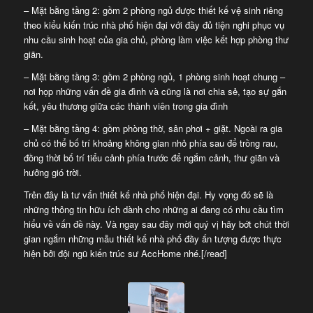
– Mặt bằng tầng 2: gồm 2 phòng ngủ được thiết kế vệ sinh riêng
theo kiểu kiến trúc nhà phố hiện đại với đầy đủ tiện nghi phục vụ
nhu cầu sinh hoạt của gia chủ, phòng làm việc kết hợp phòng thư
giãn.
– Mặt bằng tầng 3: gồm 2 phòng ngủ, 1 phòng sinh hoạt chung –
nơi họp những vấn đề gia đình và cũng là nơi chia sẻ, tạo sự gắn
kết, yêu thương giữa các thành viên trong gia đình
– Mặt bằng tầng 4: gồm phòng thờ, sân phơi + giặt. Ngoài ra gia
chủ có thể bố trí khoảng không gian nhỏ phía sau để trồng rau,
đồng thời bố trí tiểu cảnh phía trước để ngắm cảnh, thư giãn và
hưởng gió trời.
Trên đây là tư vấn
thiết kế nhà phố hiện đại. Hy vọng đó sẽ là
những thông tin hữu ích dành cho những ai đang có nhu cầu tìm
hiểu về vấn đề này. Và ngay sau đây mời quý vị hãy bớt chút thời
gian ngắm những mẫu thiết kế nhà phố đầy ấn tượng được thực
hiện bởi đội ngũ kiến trúc sư AccHome nhé.[/read]