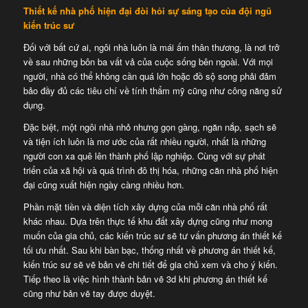
Thiết kế nhà phố hiện đại đòi hỏi sự sáng tạo của đội ngũ
kiến trúc sư
Đối với bất cứ ai, ngôi nhà luôn là mái ấm thân thương, là nơi trở
về sau những bôn ba vất vả của cuộc sống bên ngoài. Với mọi
người, nhà có thể không cần quá lớn hoặc đồ sộ song phải đảm
bảo đầy đủ các tiêu chí về tính thẩm mỹ cũng như công năng sử
dụng.
Đặc biệt, một ngôi nhà nhỏ nhưng gọn gàng, ngăn nắp, sạch sẽ
và tiện ích luôn là mơ ước của rất nhiều người, nhất là những
người con xa quê lên thành phố lập nghiệp. Cùng với sự phát
triển của xã hội và quá trình đô thị hóa, những căn nhà phố hiện
đại cũng xuất hiện ngày càng nhiều hơn.
Phần mặt tiền và diện tích xây dựng của mỗi căn nhà phố rất
khác nhau. Dựa trên thực tế khu đất xây dựng cũng như mong
muốn của gia chủ, các kiến trúc sư sẽ tư vấn phương án thiết kế
tối ưu nhất. Sau khi bàn bạc, thống nhất về phương án thiết kế,
kiến trúc sư sẽ vẽ bản vẽ chi tiết để gia chủ xem và cho ý kiến.
Tiếp theo là việc hình thành bản vẽ 3d khi phương án thiết kế
cũng như bản vẽ tay được duyệt.