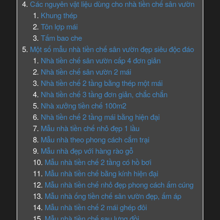
Các nguyên vật liệu dùng cho nhà tiền chế sân vườn
Khung thép
Tôn lợp mái
Tấm bao che
Một số mẫu nhà tiền chế sân vườn đẹp siêu độc đáo
Nhà tiền chế sân vườn cấp 4 đơn giản
Nhà tiền chế sân vườn 2 mái
Nhà tiền chế 2 tầng bằng thép một mái
Nhà tiền chế 3 tầng đơn giản, chắc chắn
Nhà xưởng tiền chế 100m2
Nhà tiền chế 2 tầng mái bằng hiện đại
Mẫu nhà tiền chế nhỏ đẹp 1 lầu
Mẫu nhà theo phong cách cắm trại
Mẫu nhà đẹp với hàng rào gỗ
Mẫu nhà tiền chế 2 tầng có hồ bơi
Mẫu nhà tiền chế bằng kính hiện đại
Mẫu nhà tiền chế nhỏ đẹp phong cách ấm cúng
Mẫu nhà ống tiền chế sân vườn đẹp, ấm áp
Mẫu nhà tiền chế 2 mái ghép đôi
Mẫu nhà tiền chế sau lưng đồi