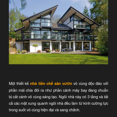
Một thiết kế
nhà tiền chế sân vườn
vô cùng độc đáo với
phần mái chia đôi ra như phần cánh máy bay đang chuẩn
bị cất cánh vô cùng sáng tạo. Ngôi nhà này có 3 tầng và tất
cả các mặt xung quanh ngôi nhà đều làm từ kính cường lực
trong suốt vô cùng hiện đại và sang chảnh.