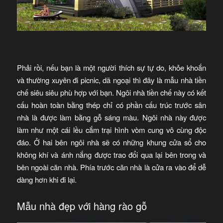
Phải rồi, nếu bạn là một người thích sự tự do, khỏe khoắn
và thường xuyên đi picnic, dã ngoại thì đây là mẫu nhà tiền
chế siêu siêu phù hợp với bạn. Ngôi nhà tiền chế này có kết
cấu hoàn toàn bằng thép chỉ có phần cấu trúc trước sân
nhà là được làm bằng gỗ sáng màu. Ngôi nhà này được
làm như một cái lều cắm trại hình vòm cung vô cùng độc
đáo. Ở hai bên ngôi nhà sẽ có những khung cửa sổ cho
không khí và ánh nắng được trao đổi qua lại bên trong và
bên ngoài căn nhà. Phía trước căn nhà là cửa ra vào để dễ
dàng hơn khi đi lại.
Mẫu nhà đẹp với hàng rào gỗ