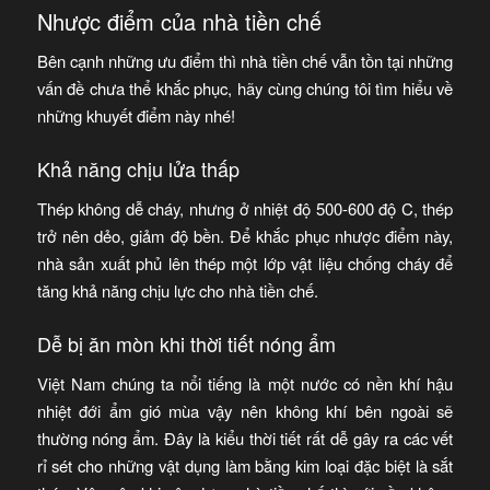
Nhược điểm của nhà tiền chế
Bên cạnh những ưu điểm thì nhà tiền chế vẫn tồn tại những
vấn đề chưa thể khắc phục, hãy cùng chúng tôi tìm hiểu về
những khuyết điểm này nhé!
Khả năng chịu lửa thấp
Thép không dễ cháy, nhưng ở nhiệt độ 500-600 độ C, thép
trở nên dẻo, giảm độ bền. Để khắc phục nhược điểm này,
nhà sản xuất phủ lên thép một lớp vật liệu chống cháy để
tăng khả năng chịu lực cho nhà tiền chế.
Dễ bị ăn mòn khi thời tiết nóng ẩm
Việt Nam chúng ta nổi tiếng là một nước có nền khí hậu
nhiệt đới ẩm gió mùa vậy nên không khí bên ngoài sẽ
thường nóng ẩm. Đây là kiểu thời tiết rất dễ gây ra các vết
rỉ sét cho những vật dụng làm bằng kim loại đặc biệt là sắt