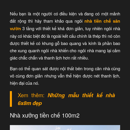
Nếu bạn là một người có điều kiện và đang có một mảnh
đất rộng thì hãy tham khảo qua ngôi
nhà tiền chế sân
vườn
3 tầng với thiết kế khá đơn giản, tuy nhiên ngôi nhà
này có khác biệt đó là ngoài kết cấu chính là thép thì nó còn
được thiết kế có khung gỗ bao quang và kính là phần bao
che xung quanh ngôi nhà khiến cho ngôi nhà mang lại cảm
giác chắc chắn và thanh lịch hơn rất nhiều.
Bạn có thể quan sát được nội thất bên trong căn nhà cũng
vô cùng đơn giản nhưng vẫn thể hiện được nét thanh lịch,
hiện đại của nó.
Xem thêm:
Những mẫu thiết kế nhà
6x8m đẹp
Nhà xưởng tiền chế 100m2