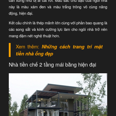
cân xứng như bị ai cắt rời. Màu sắc chủ đạo của ngôi nhà
này là màu xám đen và màu trắng trông vô cùng năng
động, hiện đại.
Kết cấu chính là thép mảnh lớn cùng với phần bao quang là
các song sắt và kính cường lực làm cho ngôi nhà trở nên
mang đậm nét nghệ thuật hơn.
Xem thêm:
Những cách trang trí mặt
tiền nhà ống đẹp
Nhà tiền chế 2 tầng mái bằng hiện đại