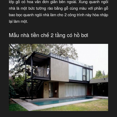
lớp gỗ có hoa văn đơn giản bên ngoài. Xung quanh ngôi
nhà là một bức tường rào bằng gỗ cùng màu với phần gỗ
bao bọc quanh ngôi nhà làm cho 2 công trình này hòa nhập
lại làm một.
Mẫu nhà tiền chế 2 tầng có hồ bơi