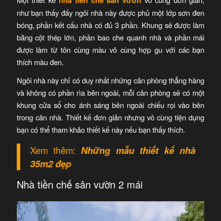
như bạn thấy đấy ngôi nhà này được phủ một lớp sơn đen
bóng, phần kết cấu nhà có đủ 3 phần. Khung sẽ được làm
bằng cột thép lớn, phần bao che quanh nhà và phần mái
được làm từ tôn cùng màu vô cùng hợp gu với các bạn
thích màu đen.
Ngôi nhà này chỉ có duy nhất những căn phòng thẳng hàng
và không có phần rìa bên ngoài, mỗi căn phòng sẽ có một
khung cửa sổ cho ánh sáng bên ngoài chiếu rọi vào bên
trong căn nhà. Thiết kế đơn giản nhưng vô cùng tiện dụng
bạn có thể tham khảo thiết kế này nếu bạn thấy thích.
Xem thêm:
Những mẫu thiết kế nhà
35m2 đẹp
Nhà tiền chế sân vườn 2 mái