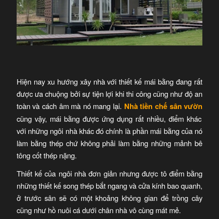
Hiện nay xu hướng xây nhà với thiết kế mái bằng đang rất
được ưa chuộng bởi sự tiện lợi khi thi công cũng như độ an
toàn và cách âm mà nó mang lại.
Nhà tiền chế sân vườn
cũng vậy, mái bằng được ứng dụng rất nhiều, điểm khác
với những ngôi nhà khác đó chính là phần mái bằng của nó
làm bằng thép chứ không phải làm bằng những mảnh bê
tông cốt thép nặng.
Thiết kế của ngôi nhà đơn giản nhưng được tô điểm bằng
những thiết kế song thép bắt ngang và cửa kính bao quanh,
ở trước sân sẽ có một khoảng không gian để trồng cây
cũng như hồ nuôi cá dưới chân nhà vô cùng mát mẻ.