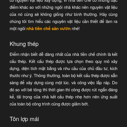
điểm khác so với những ngôi nhà khác nên nguyên vật liệu
của nó cũng sẽ không giống như bình thường. Hãy cùng
chúng tôi tìm hiểu các nguyên vật liệu cần thiết để làm ra
một ngôi
nhà tiền chế sân vườn
nhé!
Khung thép
Điểm nhận biết dễ dàng nhất của nhà tiền chế chính là kết
cấu thép. Kết cấu thép được lựa chọn theo quy mô xây
dựng, diện tích mặt bằng và nhu cầu của chủ đầu tư, kích
thước như ý. Thông thường, toàn bộ kết cấu thép được sẵn
sàng để xây dựng cùng một lúc. và công việc lắp ráp. Do
đó so với bê tông thì thời gian thi công được rút ngắn đáng
kể, tải trọng của nhà kết cấu thép nhẹ hơn nên ứng suất
của toàn bộ công trình cũng được giảm bớt.
Tôn lợp mái