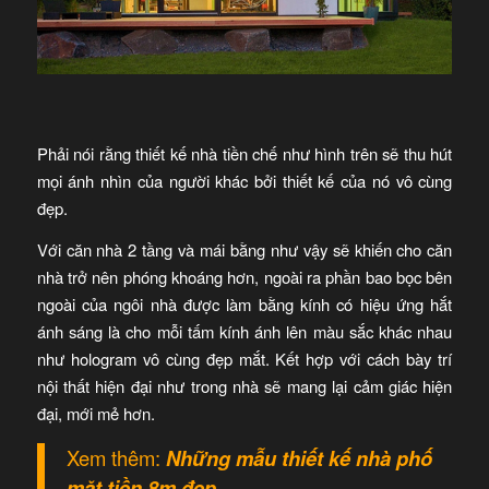
Phải nói rằng thiết kế nhà tiền chế như hình trên sẽ thu hút
mọi ánh nhìn của người khác bởi thiết kế của nó vô cùng
đẹp.
Với căn nhà 2 tầng và mái bằng như vậy sẽ khiến cho căn
nhà trở nên phóng khoáng hơn, ngoài ra phần bao bọc bên
ngoài của ngôi nhà được làm bằng kính có hiệu ứng hắt
ánh sáng là cho mỗi tấm kính ánh lên màu sắc khác nhau
như hologram vô cùng đẹp mắt. Kết hợp với cách bày trí
nội thất hiện đại như trong nhà sẽ mang lại cảm giác hiện
đại, mới mẻ hơn.
Xem thêm:
Những mẫu thiết kế nhà phố
mặt tiền 8m đẹp