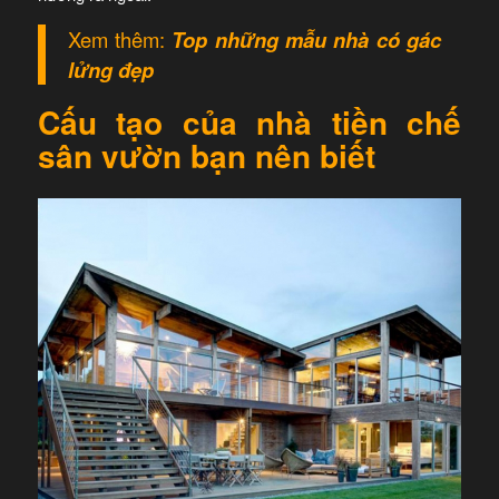
Xem thêm:
Top
những mẫu nhà có gác
lửng đẹp
Cấu tạo của nhà tiền chế
sân vườn bạn nên biết