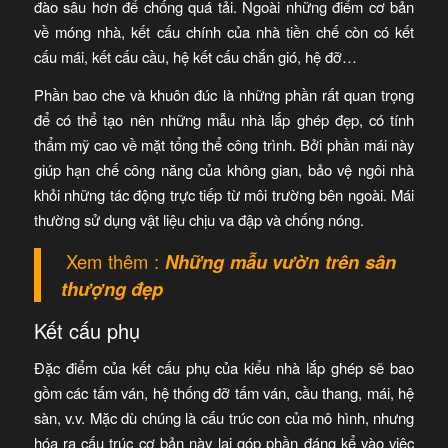
đào sâu hơn để chống quá tải. Ngoài những điểm cơ bản
về móng nhà, kết cấu chính của nhà tiền chế còn có kết
cấu mái, kết cấu cầu, hệ kết cấu chắn gió, hệ đỡ…
Phần bao che và khuôn đúc là những phần rất quan trọng
để có thể tạo nên những mẫu nhà lắp ghép đẹp, có tính
thẩm mỹ cao về mặt tổng thể công trình. Bởi phần mái này
giúp hạn chế công năng của không gian, bảo vệ ngôi nhà
khỏi những tác động trực tiếp từ môi trường bên ngoài. Mái
thường sử dụng vật liệu chịu va đập và chống nóng.
Xem thêm :
Những mẫu vườn trên sân
thượng đẹp
Kết cấu phụ
Đặc điểm của kết cấu phụ của kiểu nhà lắp ghép sẽ bao
gồm các tấm ván, hệ thống đỡ tấm ván, cầu thang, mái, hệ
sàn, v.v. Mặc dù chúng là cấu trúc con của mô hình, nhưng
hóa ra cấu trúc cơ bản này lại góp phần đáng kể vào việc