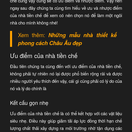
chế cũng vậy cũng sẽ có ưu điểm và nhược điểm. Vậy nên
ngay sau đây chúng ta cùng tìm hiểu về ưu và nhược điểm
của nhà tiền chế để xem có nên chọn nó để làm một ngôi
nhà cho mình không nhé!
Xem thêm:
Những mẫu
nhà thiết kế
phong cách Châu Âu đẹp
Ưu điểm của nhà tiền chế
Đầu tiên chúng ta cùng đến với ưu điểm của nhà tiền chế,
không phải tự nhiên nó lại được phổ biến rộng rãi và được
nhiều người yêu thích đến vậy, cái gì cũng phải có lý do của
nó và lý do chính là
Kết cấu gọn nhẹ
Ưu điểm của nhà tiền chế là có thể kết hợp với các vật liệu
siêu nhẹ. Điều này giúp giảm tải áp lực đồng thời hạn chế
lượng chất thải xây dựng ra môi trường nhờ tận dụng các