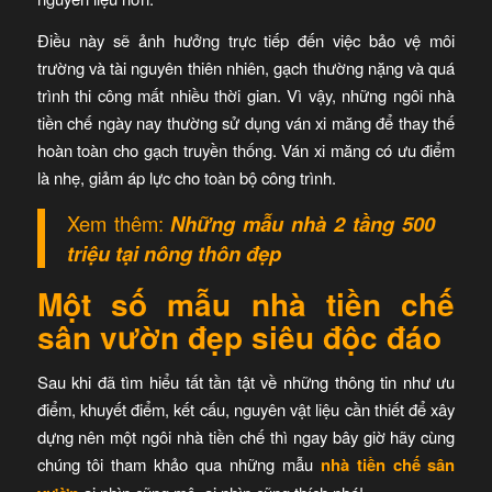
Điều này sẽ ảnh hưởng trực tiếp đến việc bảo vệ môi
trường và tài nguyên thiên nhiên, gạch thường nặng và quá
trình thi công mất nhiều thời gian. Vì vậy, những ngôi nhà
tiền chế ngày nay thường sử dụng ván xi măng để thay thế
hoàn toàn cho gạch truyền thống. Ván xi măng có ưu điểm
là nhẹ, giảm áp lực cho toàn bộ công trình.
Xem thêm:
Những
mẫu nhà 2 tầng 500
triệu tại nông thôn đẹp
Một số mẫu nhà tiền chế
sân vườn đẹp siêu độc đáo
Sau khi đã tìm hiểu tất tần tật về những thông tin như ưu
điểm, khuyết điểm, kết cấu, nguyên vật liệu cần thiết để xây
dựng nên một ngôi nhà tiền chế thì ngay bây giờ hãy cùng
chúng tôi tham khảo qua những mẫu
nhà tiền chế sân