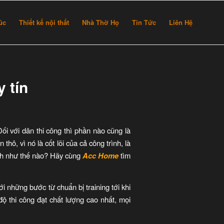
rúc
Thiết kế nội thất
Nhà Thờ Họ
Tin Tức
Liên Hệ
 tín
ối với dân thi công thì phần nào cũng là
ô, vì nó là cốt lõi của cả công trình, là
ình như thế nào? Hãy cùng
Acc Home
tìm
i những bước từ chuẩn bị training tới khi
ộ thi công đạt chất lượng cao nhất, mọi