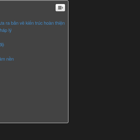
ưa ra bản vẽ kiến trúc hoàn thiện
háp lý
 độ
 âm nền