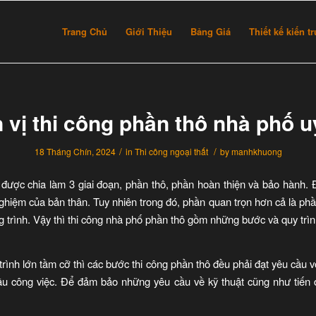
Trang Chủ
Giới Thiệu
Bảng Giá
Thiết kế kiến t
 vị thi công phần thô nhà phố uy
/
/
18 Tháng Chín, 2024
in
Thi công ngoại thất
by
manhkhuong
 được chia làm 3 giai đoạn, phần thô, phần hoàn thiện và bảo hành. Đ
hiệm của bản thân. Tuy nhiên trong đó, phần quan trọn hơn cả là phần th
g trình. Vậy thì thi công nhà phố phần thô gồm những bước và quy tr
rình lớn tầm cỡ thì các bước thi công phần thô đều phải đạt yêu cầu vớ
đầu công việc. Để đảm bảo những yêu cầu về kỹ thuật cũng như tiến đ