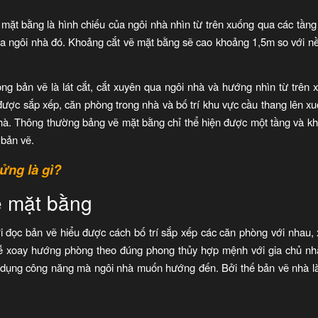
 mặt bằng là hình chiếu của ngôi nhà nhìn từ trên xuống qua các tầng
a ngôi nhà đó. Khoảng cắt vẽ mặt bằng sẽ cao khoảng 1,5m so với nền
ng bản vẽ là lát cắt, cắt xuyên qua ngôi nhà và hướng nhìn từ trên
 được sắp xếp, căn phòng trong nhà và bố trí khu vực cầu thang lên x
nhà. Thông thường bảng vẽ mặt bằng chỉ thể hiện được một tầng và k
 bản vẽ.
ửng là gì?
ẽ mặt bằng
 đọc bản vẽ hiểu được cách bố trí sắp xếp các căn phòng với nhau, 
ì dễ xoay hướng phòng theo đúng phong thủy hợp mệnh với gia chủ nh
ử dụng công năng mà ngôi nhà muốn hướng đến. Bởi thế bản vẽ nhà là