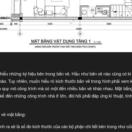
hiểu những ký hiệu bên trong bản vẽ. Hầu như bản vẽ nào cũng có kí
nào. Tuy nhiên, muốn hiểu rõ kích thước bản vẽ trong hình phải xem kí
ào quy mô công trình mà có một đến nhiều bản vẽ khác nhau. Mặt bằ
kể đến những công trình nhà ở lớn, đòi hỏi phải đáp ứng kĩ thuật, tín
 vẽ mặt bằng:
ính ra sẽ là số đo kích thước của các bộ phận chi tiết bên trong như c