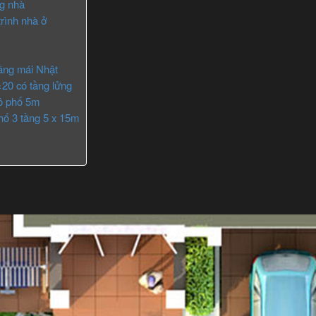
ng nhà
rình nhà ở
ầng mái Nhật
×20 có tầng lửng
lô phố 5m
hố 3 tầng 5 x 15m