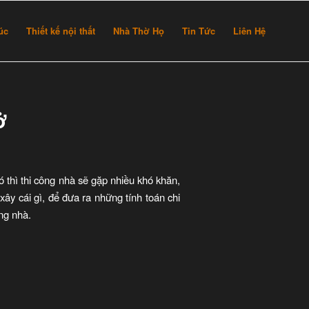
rúc
Thiết kế nội thất
Nhà Thờ Họ
Tin Tức
Liên Hệ
ở
ó thì thi công nhà sẽ gặp nhiều khó khăn,
xây cái gì, để đưa ra những tính toán chi
ng nhà.