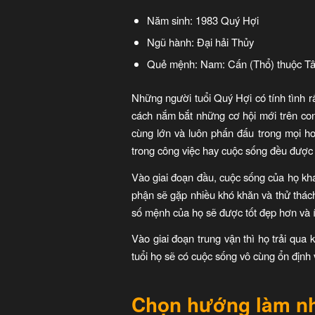
Năm sinh: 1983 Quý Hợi
Ngũ hành: Đại hải Thủy
Quẻ mệnh: Nam: Cấn (Thổ) thuộc Tâ
Những người tuổi Quý Hợi có tính tình rấ
cách nắm bắt những cơ hội mới trên co
cùng lớn và luôn phấn đấu trong mọi h
trong công việc hay cuộc sống đều được
Vào giai đoạn đầu, cuộc sống của họ khá
phận sẽ gặp nhiều khó khăn và thử thách
số mệnh của họ sẽ được tốt đẹp hơn và ít
Vào giai đoạn trung vận thì họ trải qua 
tuổi họ sẽ có cuộc sống vô cùng ổn định
Chọn hướng làm nh