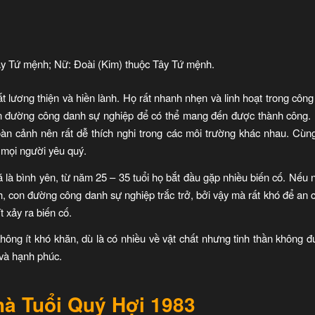
y Tứ mệnh; Nữ: Đoài (Kim) thuộc Tây Tứ mệnh.
t lương thiện và hiền lành. Họ rất nhanh nhẹn và linh hoạt trong côn
n đường công danh sự nghiệp để có thể mang đến được thành công. H
oàn cảnh nên rất dễ thích nghi trong các môi trường khác nhau. Cùn
 mọi người yêu quý.
 là bình yên, từ năm 25 – 35 tuổi họ bắt đầu gặp nhiều biến cố. Nế
, con đường công danh sự nghiệp trắc trở, bởi vậy mà rất khó để an 
 xảy ra biến cố.
không ít khó khăn, dù là có nhiều về vật chất nhưng tinh thần không 
 và hạnh phúc.
à Tuổi Quý Hợi 1983