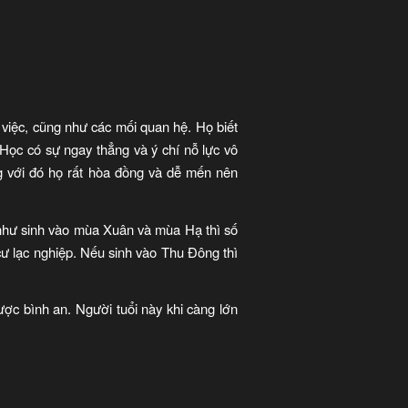
g việc, cũng như các mối quan hệ. Họ biết
ọc có sự ngay thẳng và ý chí nỗ lực vô
g với đó họ rất hòa đồng và dễ mến nên
u như sinh vào mùa Xuân và mùa Hạ thì số
cư lạc nghiệp. Nếu sinh vào Thu Đông thì
được bình an. Người tuổi này khi càng lớn