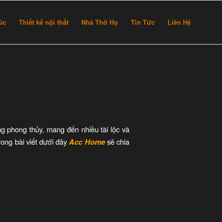
rúc
Thiết kế nội thất
Nhà Thờ Họ
Tin Tức
Liên Hệ
phong thủy, mang đến nhiều tài lộc và
rong bài viết dưới đây
Acc Home
sẽ chia