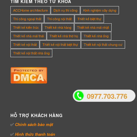
TÌM KIẾM THEO TỪ KHÓA
ACCHome architecture
Dịch vụ thi công
Kinh nghiệm xây dựng
Thi công ngoại thất
Thi công nội thất
Thiết kế biệt thự
Thiết kế kiến trúc
Thiết kế nhà hàng
Thiết kế nhà mái nhật
Thiết kế nhà mái thái
Thiết kế nhà thờ họ
Thiết kế nhà ống
Thiết kế nội thất
Thiết kế nội thất biệt thự
Thiết kế nội thất chung cư
Thiết kế nội thất nhà ống
0977.703.776
HỖ TRỢ KHÁCH HÀNG
✅
Chính sách bảo mật
✅
Hình thức thanh toán