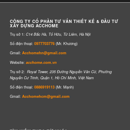
CÔNG TY CỔ PHẦN TƯ VẤN THIẾT KẾ & ĐẦU TƯ
XÂY DỰNG ACCHOME
Trụ sở 1:
C14 Bắc Hà, Tố Hữu, Từ Liêm, Hà Nội
Số điện thoại:
0977703776
(Mr. Khương)
Gmail:
Acchomehn@gmail.com
Website:
acchome.com.vn
Trụ sở 2:
Royal Tower, 235 Đường Nguyễn Văn Cừ, Phường
Nguyễn Cư Trinh, Quận 1, Hồ Chí Minh, Việt Nam
Số điện thoại:
0886919113
(Mr. Mạnh)
Gmail:
Acchomehcm@gmail.com