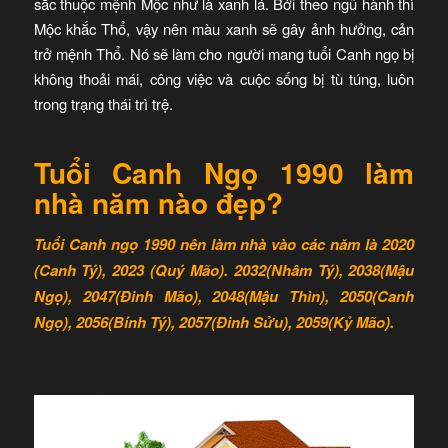
sắc thuộc mệnh Mộc như là xanh lá. Bởi theo ngũ hành thì
Mộc khắc Thổ, vậy nên màu xanh sẽ gây ảnh hưởng, cản
trở mệnh Thổ. Nó sẽ làm cho người mang tuổi Canh ngọ bị
không thoải mái, công việc và cuộc sống bị tù túng, luôn
trong trạng thái trì trệ.
Tuổi Canh Ngọ 1990 làm
nhà năm nào đẹp?
Tuổi Canh ngọ 1990 nên làm nhà vào các năm là 2020
(Canh Tý), 2023 (Quý Mão). 2032(Nhâm Tý), 2038(Mậu
Ngọ), 2047(Đinh Mão), 2048(Mậu Thìn), 2050(Canh
Ngọ), 2056(Bính Tý), 2057(Đinh Sửu), 2059(Kỷ Mão).