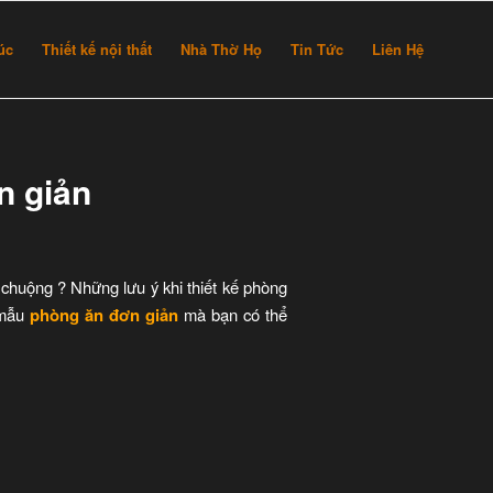
rúc
Thiết kế nội thất
Nhà Thờ Họ
Tin Tức
Liên Hệ
n giản
 chuộng ? Những lưu ý khi thiết kế phòng
 mẫu
phòng ăn đơn giản
mà bạn có thể