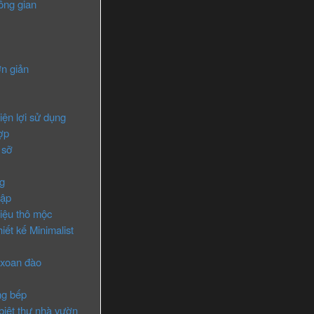
ông gian
ơn giản
n
iện lợi sử dụng
ợp
 sỡ
ng
lập
liệu thô mộc
ết kế Minimalist
 xoan đào
ng bếp
biệt thự nhà vườn