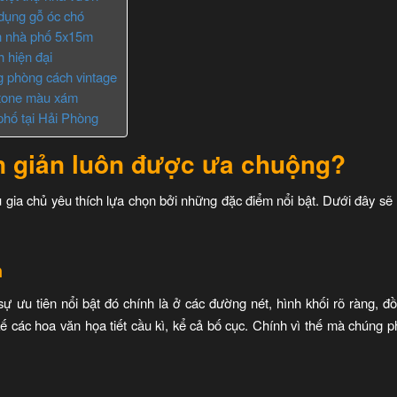
dụng gỗ óc chó
n nhà phố 5x15m
 hiện đại
 phòng cách vintage
 tone màu xám
phố tại Hải Phòng
n giản luôn được ưa chuộng?
u gia chủ yêu thích lựa chọn bởi những đặc điểm nổi bật. Dưới đây s
h
ự ưu tiên nổi bật đó chính là ở các đường nét, hình khối rõ ràng, đồ
ế các hoa văn họa tiết cầu kì, kể cả bố cục. Chính vì thế mà chúng p