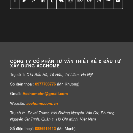
CÔNG TY CỔ PHẦN TƯ VẤN THIẾT KẾ & ĐẦU TƯ
XÂY DỰNG ACCHOME
Trụ sở 1:
C14 Bắc Hà, Tố Hữu, Từ Liêm, Hà Nội
Số điện thoại:
0977703776
(Mr. Khương)
Gmail:
Acchomehn@gmail.com
Website:
acchome.com.vn
Trụ sở 2:
Royal Tower, 235 Đường Nguyễn Văn Cừ, Phường
Nguyễn Cư Trinh, Quận 1, Hồ Chí Minh, Việt Nam
Số điện thoại:
0886919113
(Mr. Mạnh)