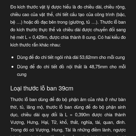
Đo kích thước vật lý được hiểu là đo chiều dài, chiều rộng,
chiều cao của vật thể, chi tiết cấu tạo của công trình (bậc,
bệ …) hoặc đồ đạc bên trong (giường, tủ …). Thước lỗ ban
đo kích thước thực thể và chiều dài được chuyển đổi sang
hệ mét L = 0,429m, được chia thành 8 cung. Có hai kiểu đo
kích thước rắn khác nhau:
Dùng để đo chi tiết ngôi nhà dài 53,62mm cho mỗi cung
Dùng để đo chi tiết đồ nội thất là 48,75mm cho mỗi
cung
Loại thước lỗ ban 39cm
Thước lỗ ban dùng để đo bộ phận âm của nhà ở như bàn
thờ, tủ, lăng mộ, thước lỗ ban dùng để đo bộ phận sinh
dục, chiều dài quy đổi là L = 0,390m được chia thành
Vượng, Hưng, Hại, Tử, khổ, thất, nghĩa, tài, quan, đinh.
Trong đó có Vượng, Hung, Tài là những điềm lành, ngược