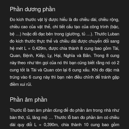
Phần dương phần
Đo kích thước vật lý được hiểu là đo chiều dài, chiều rộng,
chiều cao của vật thể, chi tiết cấu tạo của công trình (bậc,
bệ …) hoặc đồ đạc bên trong (giường, tủ …). Thước Luban
đo kích thước thực thể và chiều dài được chuyển đổi sang
hệ mét L = 0,429m, được chia thành 8 cung bao gồm Tài,
Quan, Bệnh, Kiếp, Ly, Hại, Nghĩa và Bản. Trong 8 cung
này theo như tên gọi của nó thì bạn cũng biết rằng nó có 2
cung tốt là Tài và Quan còn lại 6 cung xấu. Khi đo đặc mà
trúng vào 6 cung này thì bạn nên điều chỉnh để tránh gặp
điềm xui rủi.
Phần âm phần
Thước lỗ ban âm phần dùng để đo phần âm trong nhà như
bàn thờ, tủ, lăng mộ … Thước lỗ ban đo phần âm có chiều
dài quy đổi L = 0,390m, chia thành 10 cung bao gồm