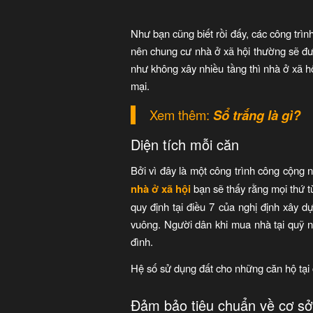
Như bạn cũng biết rồi đấy, các công trì
nên chung cư nhà ở xã hội thường sẽ đượ
như không xây nhiều tầng thì nhà ở xã h
mại.
Xem thêm:
Sổ trắng là gì?
Diện tích mỗi căn
Bởi vì đây là một công trình công cộng 
nhà ở xã hội
bạn sẽ thấy rằng mọi thứ từ
quy định tại điều 7 của nghị định xây d
vuông. Người dân khi mua nhà tại quỹ nh
đình.
Hệ số sử dụng đất cho những căn hộ tại c
Đảm bảo tiêu chuẩn về cơ sở