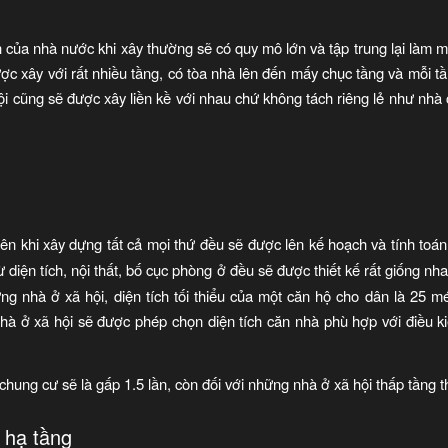
nh của nhà nước khi xây thường sẽ có quy mô lớn và tập trung lại làm 
c xây với rất nhiều tầng, có tòa nhà lên đến mấy chục tầng và mỗi t
ội cũng sẽ được xây liền kề với nhau chứ không tách riêng lẻ như nhà
nên khi xây dựng tất cả mọi thứ đều sẽ được lên kế hoạch và tính toá
 diện tích, nội thất, bố cục phòng ở đều sẽ được thiết kế rất giống nha
ựng nhà ở xã hội, diện tích tối thiểu của một căn hộ cho dân là 25 m
à ở xã hội sẽ được phép chọn diện tích căn nhà phù hợp với điều ki
hung cư sẽ là gấp 1.5 lần, còn đối với những nhà ở xã hội thấp tầng th
 hạ tầng