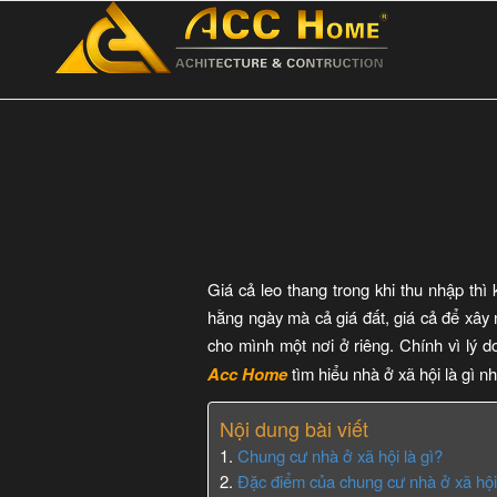
Giá cả leo thang trong khi thu nhập thì
hằng ngày mà cả giá đất, giá cả để xây
cho mình một nơi ở riêng. Chính vì lý 
Acc Home
tìm hiểu nhà ở xã hội là gì n
Nội dung bài viết
Chung cư nhà ở xã hội là gì?
Đặc điểm của chung cư nhà ở xã hội