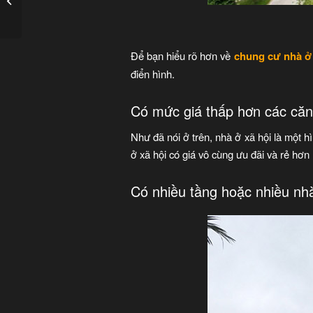
trước cửa nhà đẹp
Để bạn hiểu rõ hơn về
chung cư nhà ở 
điển hình.
Có mức giá thấp hơn các că
Như đã nói ở trên, nhà ở xã hội là một h
ở xã hội có giá vô cùng ưu đãi và rẻ hơ
Có nhiều tầng hoặc nhiều nhà