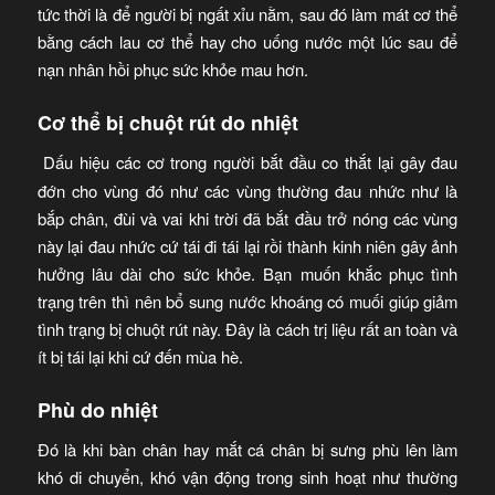
tức thời là để người bị ngất xỉu nằm, sau đó làm mát cơ thể
bằng cách lau cơ thể hay cho uống nước một lúc sau để
nạn nhân hồi phục sức khỏe mau hơn.
Cơ thể bị chuột rút do nhiệt
Dấu hiệu các cơ trong người bắt đầu co thắt lại gây đau
đớn cho vùng đó như các vùng thường đau nhức như là
bắp chân, đùi và vai khi trời đã bắt đầu trở nóng các vùng
này lại đau nhức cứ tái đi tái lại rồi thành kinh niên gây ảnh
hưởng lâu dài cho sức khỏe. Bạn muốn khắc phục tình
trạng trên thì nên bổ sung nước khoáng có muối giúp giảm
tình trạng bị chuột rút này. Đây là cách trị liệu rất an toàn và
ít bị tái lại khi cứ đến mùa hè.
Phù do nhiệt
Đó là khi bàn chân hay mắt cá chân bị sưng phù lên làm
khó di chuyển, khó vận động trong sinh hoạt như thường