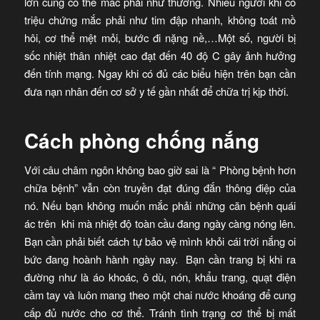
lớn cũng có thể mắc phải như thường. Nhiều người khi có
triệu chứng mắc phải như tim đập nhanh, không toát mồ
hôi, cơ thể mệt mỏi, bước đi nặng nề,…Một số, người bị
sốc nhiệt thân nhiệt cao đạt đến 40 độ C gây ảnh hưởng
đến tính mạng. Ngay khi có đủ các biểu hiện trên bạn cần
đưa nạn nhân đến cơ sở y tế gần nhất để chữa trị kịp thời.
Cách phòng chống nắng
Với câu châm ngôn không bao giờ sai là “ Phòng bệnh hơn
chữa bệnh” vẫn còn truyền đạt đúng đắn thông điệp của
nó. Nếu bạn không muốn mắc phải những căn bệnh quái
ác trên khi mà nhiệt độ toàn cầu đang ngày càng nóng lên.
Bạn cần phải biết cách tự bảo vệ mình khỏi cái trời nắng oi
bức đang hoành hành ngày nay. Bạn cần trang bị khi ra
đường như là áo khoác, ô dù, nón, khẩu trang, quạt điện
cầm tay và luôn mang theo một chai nước khoáng để cung
cấp đủ nước cho cơ thể. Tránh tình trạng cơ thể bị mất