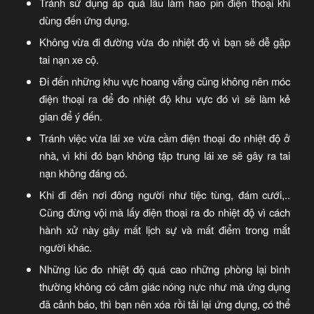
Tránh sử dụng áp quá lâu làm hao pin điện thoại khi
dùng đến ứng dụng.
Không vừa đi đường vừa đo nhiệt độ vì bạn sẽ dễ gặp
tai nạn xe cộ.
Đi đến những khu vực hoang vắng cũng không nên móc
điện thoại ra để đo nhiệt độ khu vực đó vì sẽ làm kẻ
gian để ý đến.
Tránh việc vừa lái xe vừa cầm điện thoại đo nhiệt độ ở
nhà, vì khi đó bạn không tập trung lái xe sẽ gây ra tai
nạn không đáng có.
Khi đi đến nơi đông người như tiệc tùng, đám cưới,..
Cũng đừng vội mà lấy điện thoại ra đo nhiệt độ vì cách
hành xử này gây mất lịch sự và mất điểm trong mắt
người khác.
Những lúc đo nhiệt độ quá cao những phòng lại bình
thường không có cảm giác nóng nực như mà ứng dụng
đã cảnh báo, thì bạn nên xóa rồi tải lại ứng dụng, có thể