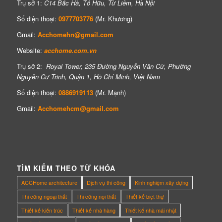
Trụ sở 1:
C14 Bắc Hà, Tố Hữu, Từ Liêm, Hà Nội
Số điện thoại:
0977703776
(Mr. Khương)
Gmail:
Acchomehn@gmail.com
Website:
acchome.com.vn
Trụ sở 2:
Royal Tower, 235 Đường Nguyễn Văn Cừ, Phường
Nguyễn Cư Trinh, Quận 1, Hồ Chí Minh, Việt Nam
Số điện thoại:
0886919113
(Mr. Mạnh)
Gmail:
Acchomehcm@gmail.com
TÌM KIẾM THEO TỪ KHÓA
ACCHome architecture
Dịch vụ thi công
Kinh nghiệm xây dựng
Thi công ngoại thất
Thi công nội thất
Thiết kế biệt thự
Thiết kế kiến trúc
Thiết kế nhà hàng
Thiết kế nhà mái nhật