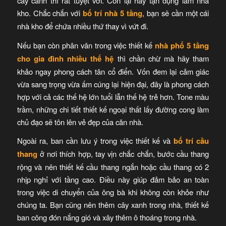
cây cảnh thì rất tuyệt vời. Còn lại hãy tận dụng làm nhà
kho. Chắc chắn với
bố trí nhà 5 tầng
, bạn sẽ cần một cái
nhà kho để chứa nhiều thứ thay vì vứt đi.
Nếu bạn còn phân vân trong việc thiết kế
nhà phố 5 tầng
cho gia đình nhiều thế hệ
thì chần chừ mà hãy tham
khảo ngay phong cách tân cổ điển. Vốn đem lại cảm giác
vừa sang trọng vừa ấm cúng lại hiện đại, đây là phong cách
hợp với cả các thế hệ lớn tuổi lẫn thế hệ trẻ hơn. Tone màu
trầm, những chi tiết thiết kế ngoại thất lấy đường cong làm
chủ đạo sẽ tôn lên vẻ đẹp của căn nhà.
Ngoài ra, ban cần lưu ý trong việc thiết kế và
bố trí cầu
thang
ở nơi thích hợp, tay vịn chắc chắn, bước cầu thang
rộng và nên thiết kế cầu thang ngắn hoặc cầu thang có 2
nhịp nghỉ với tầng cao. Điều này giúp đảm bảo an toàn
trong việc di chuyển của ông bà khi không còn khỏe như
chúng ta. Bạn cũng nên thêm cây xanh trong nhà, thiết kế
ban công đón nắng gió và xây thêm ô thoáng trong nhà.