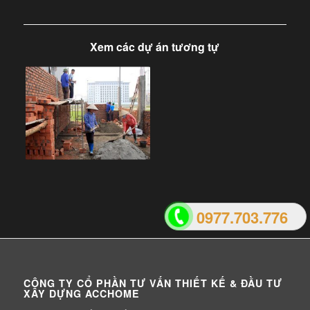
Xem các dự án tương tự
0977.703.776
CÔNG TY CỔ PHẦN TƯ VẤN THIẾT KẾ & ĐẦU TƯ
XÂY DỰNG ACCHOME