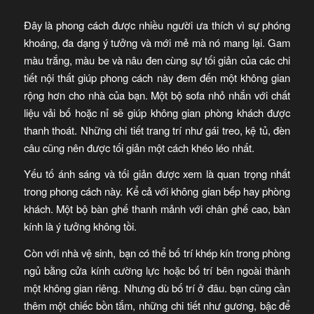
Đây là phong cách được nhiều người ưa thích vì sự phóng
khoáng, đa dạng ý tưởng và mới mẻ mà nó mang lại. Gam
màu trắng, màu be và nâu đen cùng sự tối giản của các chi
tiết nội thất giúp phong cách này đem đến một không gian
rộng hơn cho nhà của bạn. Một bộ sofa nhỏ nhắn với chất
liệu vải bố hoặc nỉ sẽ giúp không gian phòng khách được
thanh thoát. Những chi tiết trang trí như gái treo, kệ tủ, đèn
câu cũng nên được tối giản một cách khéo
léo nhất.
Yếu tố ánh sáng và tối giản được xem là quan trọng nhất
trong phong cách này. Kể cả với không gian bếp hay phòng
khách. Một bộ bàn ghế thanh mảnh với chân ghế cao, bàn
kính là ý tưởng không tồi.
Còn với nhà vệ sinh, bạn có thể bố trí khép kín trong phòng
ngủ bằng cửa kính cường lực hoặc bố trí bên ngoài thành
một không gian riêng. Nhưng dù bố trí ở đâu. bạn cũng cần
thêm một chiếc bồn tắm, những chi tiết như gương, bậc để