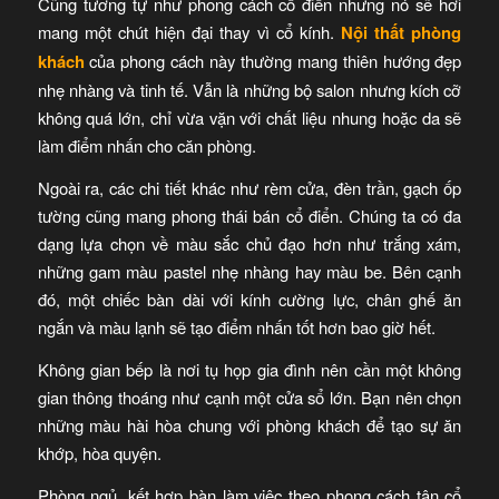
Cũng tương tự như phong cách cổ điển nhưng nó sẽ hơi
mang một chút hiện đại thay vì cổ kính.
Nội thất phòng
khách
của phong cách này thường mang thiên hướng đẹp
nhẹ nhàng và tinh tế. Vẫn là những bộ salon nhưng kích cỡ
không quá lớn, chỉ vừa vặn với chất liệu nhung hoặc da sẽ
làm điểm nhấn cho căn phòng.
Ngoài ra, các chi tiết khác như rèm cửa, đèn trần, gạch ốp
tường cũng mang phong thái bán cổ điển. Chúng ta có đa
dạng lựa chọn về màu sắc chủ đạo hơn như trắng xám,
những gam màu pastel nhẹ nhàng hay màu be. Bên cạnh
đó, một chiếc bàn dài với kính cường lực, chân ghế ăn
ngắn và màu lạnh sẽ tạo điểm nhấn tốt hơn bao giờ hết.
Không gian bếp là nơi tụ họp gia đình nên cần một không
gian thông thoáng như cạnh một cửa sổ lớn. Bạn nên chọn
những màu hài hòa chung với phòng khách để tạo sự ăn
khớp, hòa quyện.
Phòng ngủ, kết hợp bàn làm việc theo phong cách tân cổ