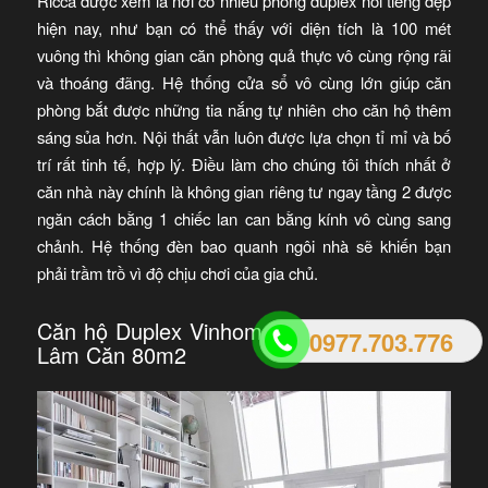
Ricca được xem là nơi có nhiều phòng duplex nổi tiếng đẹp
hiện nay, như bạn có thể thấy với diện tích là 100 mét
vuông thì không gian căn phòng quả thực vô cùng rộng rãi
và thoáng đãng. Hệ thống cửa sổ vô cùng lớn giúp căn
phòng bắt được những tia nắng tự nhiên cho căn hộ thêm
sáng sủa hơn. Nội thất vẫn luôn được lựa chọn tỉ mỉ và bố
trí rất tinh tế, hợp lý. Điều làm cho chúng tôi thích nhất ở
căn nhà này chính là không gian riêng tư ngay tầng 2 được
ngăn cách bằng 1 chiếc lan can bằng kính vô cùng sang
chảnh. Hệ thống đèn bao quanh ngôi nhà sẽ khiến bạn
phải trầm trồ vì độ chịu chơi của gia chủ.
Căn hộ Duplex Vinhomes Ocean Park Gia
0977.703.776
Lâm Căn 80m2