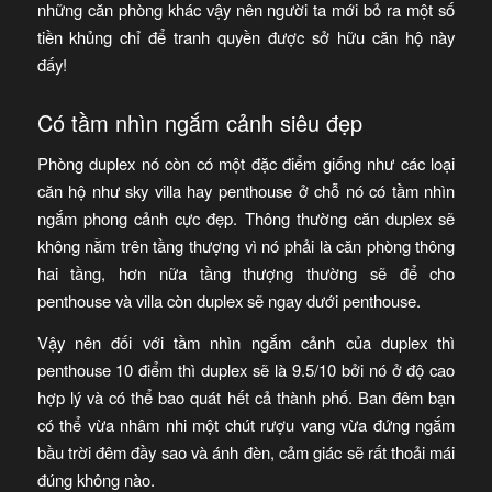
những căn phòng khác vậy nên người ta mới bỏ ra một số
tiền khủng chỉ để tranh quyền được sở hữu căn hộ này
đấy!
Có tầm nhìn ngắm cảnh siêu đẹp
Phòng duplex nó còn có một đặc điểm giống như các loại
căn hộ như sky villa hay penthouse ở chỗ nó có tầm nhìn
ngắm phong cảnh cực đẹp. Thông thường căn duplex sẽ
không nằm trên tầng thượng vì nó phải là căn phòng thông
hai tầng, hơn nữa tầng thượng thường sẽ để cho
penthouse và villa còn duplex sẽ ngay dưới penthouse.
Vậy nên đối với tầm nhìn ngắm cảnh của duplex thì
penthouse 10 điểm thì duplex sẽ là 9.5/10 bởi nó ở độ cao
hợp lý và có thể bao quát hết cả thành phố. Ban đêm bạn
có thể vừa nhâm nhi một chút rượu vang vừa đứng ngắm
bầu trời đêm đầy sao và ánh đèn, cảm giác sẽ rất thoải mái
đúng không nào.