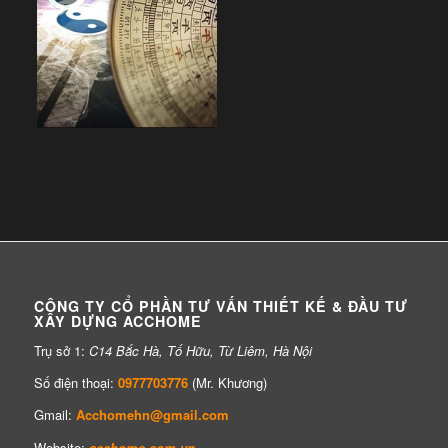
CÔNG TY CỔ PHẦN TƯ VẤN THIẾT KẾ & ĐẦU TƯ
XÂY DỰNG ACCHOME
Trụ sở 1:
C14 Bắc Hà, Tố Hữu, Từ Liêm, Hà Nội
Số điện thoại:
0977703776
(Mr. Khương)
Gmail:
Acchomehn@gmail.com
Website:
acchome.com.vn