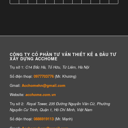
CÔNG TY CỔ PHẦN TƯ VẤN THIẾT KẾ & ĐẦU TƯ
XÂY DỰNG ACCHOME
Trụ sở 1:
C14 Bắc Hà, Tố Hữu, Từ Liêm, Hà Nội
Số điện thoại:
0977703776
(Mr. Khương)
Gmail:
Acchomehn@gmail.com
Website:
acchome.com.vn
Trụ sở 2:
Royal Tower, 235 Đường Nguyễn Văn Cừ, Phường
Nguyễn Cư Trinh, Quận 1, Hồ Chí Minh, Việt Nam
Số điện thoại:
0886919113
(Mr. Mạnh)