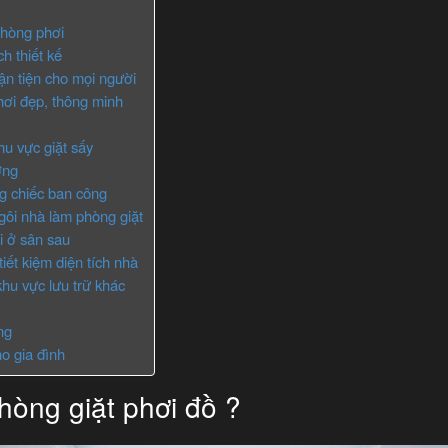
phòng phơi
h thiết kế
uận tiện cho mọi người
hơi đẹp, thông minh
u vực giặt sấy
ởng
g chiếc ban công
gôi nhà làm phòng giặt
i ở sân sau
tiết kiệm diện tích nhà
hu vực lưu trữ khác
ng
o gia đình
phòng giặt phơi đồ ?