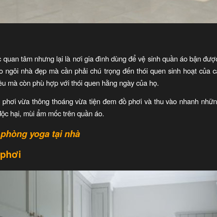
ợc quan tâm nhưng lại là nơi gia đình dùng để vệ sinh quần áo bận được
ho ngôi nhà đẹp mà cần phải chú trọng đến thói quen sinh hoạt của c
iều mà còn phù hợp với thói quen hằng ngày của họ.
n phơi vừa thông thoáng vừa tiện đem đồ phơi và thu vào nhanh những
độc hại, mùi ẩm mốc trên quần áo.
 phòng yoga tại nhà
 phơi