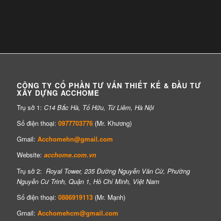
CÔNG TY CỔ PHẦN TƯ VẤN THIẾT KẾ & ĐẦU TƯ
XÂY DỰNG ACCHOME
Trụ sở 1:
C14 Bắc Hà, Tố Hữu, Từ Liêm, Hà Nội
Số điện thoại:
0977703776
(Mr. Khương)
Gmail:
Acchomehn@gmail.com
Website:
acchome.com.vn
Trụ sở 2:
Royal Tower, 235 Đường Nguyễn Văn Cừ, Phường
Nguyễn Cư Trinh, Quận 1, Hồ Chí Minh, Việt Nam
Số điện thoại:
0886919113
(Mr. Mạnh)
Gmail:
Acchomehcm@gmail.com