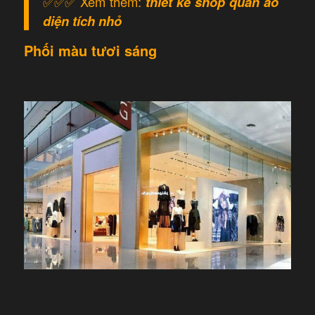
✅✅✅ Xem thêm:
thiết kế shop quần áo
diện tích nhỏ
Phối màu tươi sáng