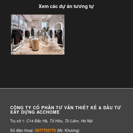
Xem các dự án tương tự
CÔNG TY CỔ PHẦN TƯ VẤN THIẾT KẾ & ĐẦU TƯ
XÂY DỰNG ACCHOME
Trụ sở 1:
C14 Bắc Hà, Tố Hữu, Từ Liêm, Hà Nội
Số điện thoại:
0977703776
(Mr. Khương)