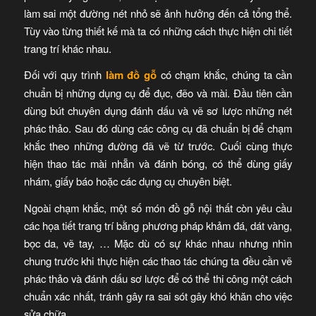
làm sai một đường nét nhỏ sẽ ảnh hưởng đến cả tổng thể.
Tùy vào từng thiết kế mà ta có những cách thực hiện chi tiết
trang trí khác nhau.
Đối với quy trình
làm đồ gỗ
có chạm khắc, chúng ta cần
chuẩn bị những dụng cụ để đục, đẽo và mài. Đầu tiên cần
dùng bút chuyên dụng đánh dấu và vẽ sơ lược những nét
phác thảo. Sau đó dùng các công cụ đã chuẩn bị để chạm
khắc theo những đường đã vẽ từ trước. Cuối cùng thực
hiện thao tác mài nhẵn và đánh bóng, có thể dùng giấy
nhám, giấy báo hoặc các dụng cụ chuyên biệt.
Ngoài chạm khắc, một số món đồ gỗ nội thất còn yêu cầu
các họa tiết trang trí bằng phương pháp khảm đá, dát vàng,
bọc da, vẽ tay, … Mặc dù có sự khác nhau nhưng nhìn
chung trước khi thực hiện các thao tác chúng ta đều cần vẽ
phác thảo và đánh dấu sơ lược để có thể thi công một cách
chuẩn xác nhất, tránh gây ra sai sót gây khó khăn cho việc
sửa chữa.