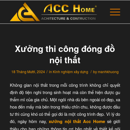
Xưởng thi công đóng đồ
nội thất
/
/
18 Tháng Mười, 2024
in
Kinh nghiệm xây dựng
by
manhkhuong
Không gian nội thất trong mỗi công trình không chỉ quyết
định độ tiện nghi trong sinh hoạt mà còn thể hiện được gu
thẩm mĩ của gia chủ. Một ngôi nhà dù bên ngoài có đẹp, xa
hoa đến mấy mà bên trong thiếu chỉn chu, không được đầu
tư thì cũng khó có thể gọi đó là một công trình đẹp. Vì lý do
đó, ngày hôm nay,
xưởng nội thất
Acc Home
sẽ giới
thiệu cho bạn những thông tin cơ bản nhất về thiết kế nội