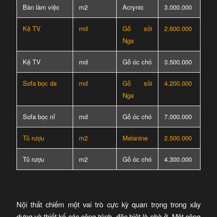
Bàn làm việc
m2
Acrynic
3.000.000
Kệ TV
md
Gỗ sồi
2.600.000
Nga
Kệ TV
md
Gỗ óc chó
3.500.000
Sofa bọc da
md
Gỗ sồi
4.200.000
Nga
Sofa bọc nỉ
md
Gỗ óc chó
7.000.000
Tủ rượu
m2
Melanine
2.500.000
Tủ rượu
m2
Gỗ óc chó
4.300.000
Nội thất chiếm một vai trò cực kỳ quan trọng trong xây
dựng và thiết kế các công trình, đặc biệt là nhà ở. Một công