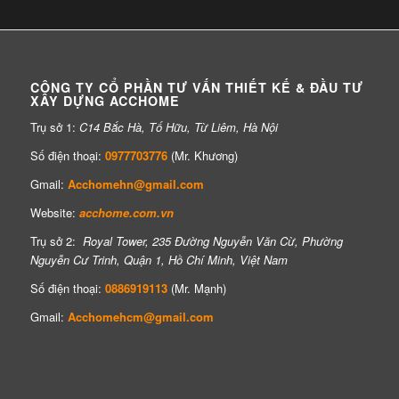
CÔNG TY CỔ PHẦN TƯ VẤN THIẾT KẾ & ĐẦU TƯ
XÂY DỰNG ACCHOME
Trụ sở 1:
C14 Bắc Hà, Tố Hữu, Từ Liêm, Hà Nội
Số điện thoại:
0977703776
(Mr. Khương)
Gmail:
Acchomehn@gmail.com
Website:
acchome.com.vn
Trụ sở 2:
Royal Tower, 235 Đường Nguyễn Văn Cừ, Phường
Nguyễn Cư Trinh, Quận 1, Hồ Chí Minh, Việt Nam
Số điện thoại:
0886919113
(Mr. Mạnh)
Gmail:
Acchomehcm@gmail.com