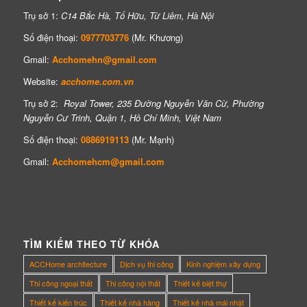
Trụ sở 1:
C14 Bắc Hà, Tố Hữu, Từ Liêm, Hà Nội
Số điện thoại:
0977703776
(Mr. Khương)
Gmail:
Acchomehn@gmail.com
Website:
acchome.com.vn
Trụ sở 2:
Royal Tower, 235 Đường Nguyễn Văn Cừ, Phường
Nguyễn Cư Trinh, Quận 1, Hồ Chí Minh, Việt Nam
Số điện thoại:
0886919113
(Mr. Mạnh)
Gmail:
Acchomehcm@gmail.com
TÌM KIẾM THEO TỪ KHÓA
ACCHome architecture
Dịch vụ thi công
Kinh nghiệm xây dựng
Thi công ngoại thất
Thi công nội thất
Thiết kế biệt thự
Thiết kế kiến trúc
Thiết kế nhà hàng
Thiết kế nhà mái nhật