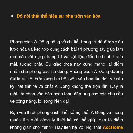
Đồ nội thất thể hiện sự pha trộn văn hóa
Phong cách Á Đông nặng về chi tiết trang trí đã được giản
lược hóa và kết hợp cùng cách bài trí phương tây giúp làm
mới các vật dụng trang trí và vật liệu điển hình như sơn
mài, tượng phật. Sự giao thoa này cũng mang lại điểm
nhấn cho phong cách á đông. Phong cách Á Đông đương
đại là sự kế thừa sáng tạo trên vốn văn hóa lâu đời, sự cầu
kỳ, nét tinh tế và chất Á Đông không thể trộn lẫn. Đây là
một lựa chọn văn hóa hoàn toàn đáp ứng cho các nhu cầu
về công năng, lối sống hiện đại.
Bạn yêu thích phong cách thiết kế nội thất Á Đông và mong
muốn tìm một công ty thiết kế có thể giúp bạn tô điểm
không gian cho mình? Hãy liên hệ với Nội thất
AccHome