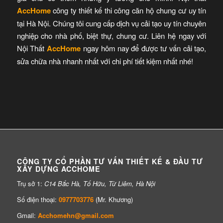
AccHome
công ty thiết kế thi công căn hộ chung cư uy tín
tại Hà Nội. Chúng tôi cung cấp dịch vụ cải tạo uy tín chuyên
nghiệp cho nhà phố, biệt thự, chung cư. Liên hệ ngay với
Nội Thất
AccHome
ngay hôm nay để được tư vấn cải tạo,
sửa chữa nhà nhanh nhất với chi phí tiết kiệm nhất nhé!
CÔNG TY CỔ PHẦN TƯ VẤN THIẾT KẾ & ĐẦU TƯ
XÂY DỰNG ACCHOME
Trụ sở 1:
C14 Bắc Hà, Tố Hữu, Từ Liêm, Hà Nội
Số điện thoại:
0977703776
(Mr. Khương)
Gmail:
Acchomehn@gmail.com