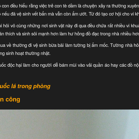
on đều hiểu rằng việc trẻ con tè dầm là chuyện xảy ra thường xuyên 
ó nếu đã vệ sinh vết bẩn mà vẫn còn ẩm ướt. Từ đó tạo cơ hội cho vi k
ùi hôi vô cùng những nơi sinh vật này đi qua đều chứa rất nhiều vi kh
 gián thích và sinh sôi mạnh hơn làm hư hỏng đồ đạc trong nhà nhiều hơ
ua về thường đi vệ sinh bừa bãi làm tường bị ẩm mốc. Tường nhà hôi 
g sinh hoạt thường nhật.
huốc độc hại làm cho người dễ bám mùi vào vải quần áo hay các đồ nộ
uốc lá trong phòng
ấn công