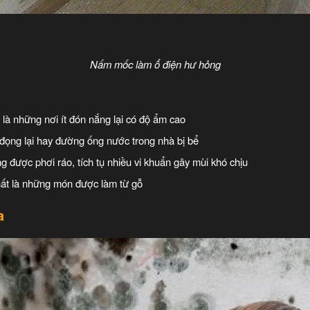
Nấm mốc làm ổ điện hư hỏng
là những nơi ít đón nắng lại có độ ẩm cao
ọng lại hay đường ống nước trong nhà bị bể
được phơi ráo, tích tụ nhiều vi khuẩn gây mùi khó chịu
nhất là những món được làm từ gỗ
a