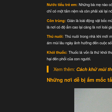
Nước tiểu trẻ em:
Những bà mẹ nào có c
chỉ có một tấm nệm và còn phải xài lại n
Côn trùng:
Gián là loài động vật bốc m
là nơi có độ ẩm cao lại càng là nơi loài
Thú nuôi:
Thú nuôi trong nhà khi mới m
ám mùi lâu ngày ảnh hưởng đến cuộc sốn
Khói thuốc:
Thuốc lá vốn là thứ khói t
hại đến phổi của con người.
Xem thêm:
Cách khử mùi th
Những nơi dễ bị ẩm mốc t