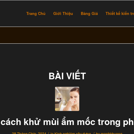
Trang Chủ
Giới Thiệu
Bảng Giá
Thiết kế kiến t
BÀI VIẾT
cách khử mùi ẩm mốc trong ph
/
/
28 Tháng Chín, 2024
in
Kinh nghiệm xây dựng
by
manhkhuong