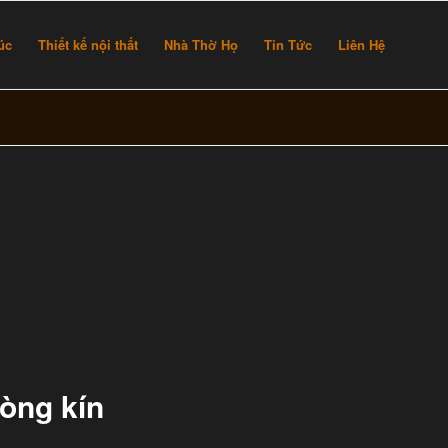
rúc
Thiết kế nội thất
Nhà Thờ Họ
Tin Tức
Liên Hệ
òng kín