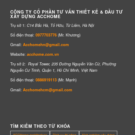
CÔNG TY CỔ PHẦN TƯ VẤN THIẾT KẾ & ĐẦU TƯ
XÂY DỰNG ACCHOME
Trụ sở 1:
C14 Bắc Hà, Tố Hữu, Từ Liêm, Hà Nội
Số điện thoại:
0977703776
(Mr. Khương)
Gmail:
Acchomehn@gmail.com
Website:
acchome.com.vn
Trụ sở 2:
Royal Tower, 235 Đường Nguyễn Văn Cừ, Phường
Nguyễn Cư Trinh, Quận 1, Hồ Chí Minh, Việt Nam
Số điện thoại:
0886919113
(Mr. Mạnh)
Gmail:
Acchomehcm@gmail.com
TÌM KIẾM THEO TỪ KHÓA
ACCHome architecture
Dịch vụ thi công
Kinh nghiệm xây dựng