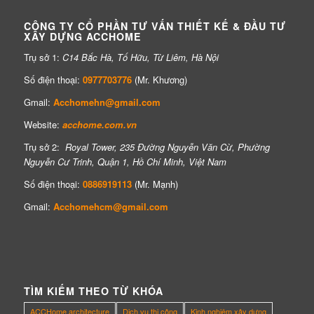
CÔNG TY CỔ PHẦN TƯ VẤN THIẾT KẾ & ĐẦU TƯ
XÂY DỰNG ACCHOME
Trụ sở 1:
C14 Bắc Hà, Tố Hữu, Từ Liêm, Hà Nội
Số điện thoại:
0977703776
(Mr. Khương)
Gmail:
Acchomehn@gmail.com
Website:
acchome.com.vn
Trụ sở 2:
Royal Tower, 235 Đường Nguyễn Văn Cừ, Phường
Nguyễn Cư Trinh, Quận 1, Hồ Chí Minh, Việt Nam
Số điện thoại:
0886919113
(Mr. Mạnh)
Gmail:
Acchomehcm@gmail.com
TÌM KIẾM THEO TỪ KHÓA
ACCHome architecture
Dịch vụ thi công
Kinh nghiệm xây dựng