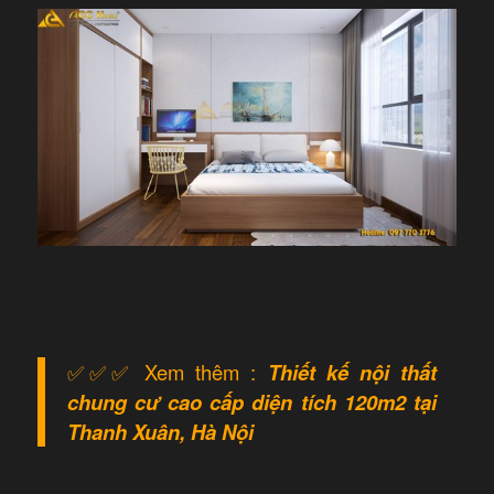
✅
✅
✅
Xem thêm :
Thiết kế nội thất
chung cư cao cấp diện tích 120m2
tại
Thanh Xuân, Hà Nội