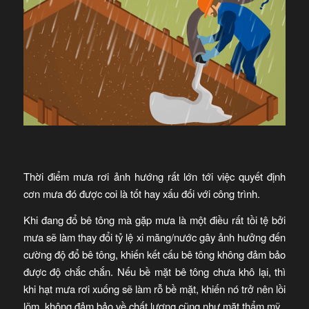
Thời điểm mưa rơi ảnh hướng rất lớn tới việc quyết định
cơn mưa đó được coi là tốt hay xấu đối với công trình.
Khi đang đổ bê tông mà gặp mưa là một điều rất tồi tệ bởi
mưa sẽ làm thay đổi tỷ lệ xi măng/nước gây ảnh hưởng đến
cường độ đổ bê tông, khiến kết cấu bê tông không đảm bảo
được độ chắc chắn. Nếu bề mặt bê tông chưa khô lại, thì
khi hạt mưa rơi xuống sẽ làm rỗ bề mặt, khiến nó trở nên lồi
lõm, không đảm bảo về chất lượng cũng như mặt thẩm mỹ.