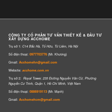
CÔNG TY CỔ PHẦN TƯ VẤN THIẾT KẾ & ĐẦU TƯ
XÂY DỰNG ACCHOME
Trụ sở 1:
C14 Bắc Hà, Tố Hữu, Từ Liêm, Hà Nội
Số điện thoại:
0977703776
(Mr. Khương)
Gmail:
Acchomehn@gmail.com
Website:
acchome.com.vn
Trụ sở 2:
Royal Tower, 235 Đường Nguyễn Văn Cừ, Phường
Nguyễn Cư Trinh, Quận 1, Hồ Chí Minh, Việt Nam
Số điện thoại:
0886919113
(Mr. Mạnh)
Gmail:
Acchomehcm@gmail.com