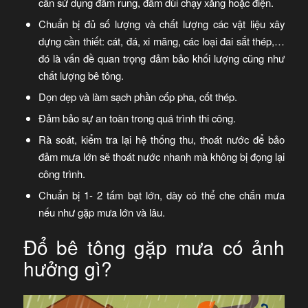
cần sử dụng đầm rung, đầm dùi chạy xăng hoặc điện.
Chuẩn bị đủ số lượng và chất lượng các vật liệu xây
dựng cần thiết: cát, đá, xi măng, các loại đai sắt thép,…
đó là vấn đề quan trọng đảm bảo khối lượng cũng như
chất lượng bê tông.
Dọn dẹp và làm sạch phần cốp pha, cốt thép.
Đảm bảo sự an toàn trong quá trình thi công.
Rà soát, kiểm tra lại hệ thống thu, thoát nước để bảo
đảm mưa lớn sẽ thoát nước nhanh mà không bị đọng lại
công trình.
Chuẩn bị 1- 2 tấm bạt lớn, dày có thể che chắn mưa
nếu như gặp mưa lớn và lâu.
Đổ bê tông gặp mưa có ảnh
hưởng gì?