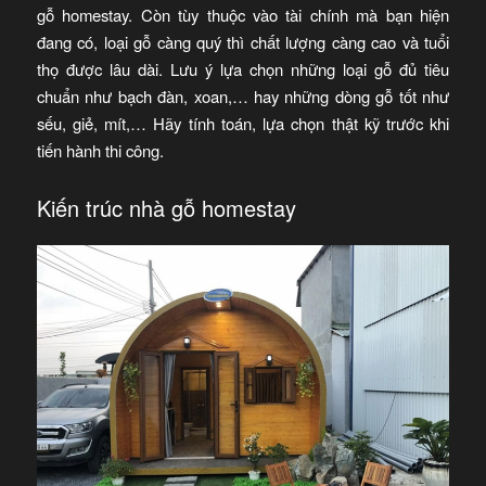
gỗ homestay. Còn tùy thuộc vào tài chính mà bạn hiện
đang có, loại gỗ càng quý thì chất lượng càng cao và tuổi
thọ được lâu dài. Lưu ý lựa chọn những loại gỗ đủ tiêu
chuẩn như bạch đàn, xoan,… hay những dòng gỗ tốt như
sếu, giẻ, mít,… Hãy tính toán, lựa chọn thật kỹ trước khi
tiến hành thi công.
Kiến trúc nhà gỗ homestay