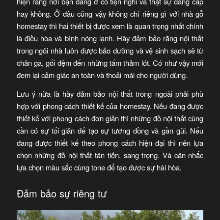
hiện rằng nơi bạn đang ở có tiện nghi và thật sự đẳng cấp
hay không. Ở đâu cũng vậy không chỉ riêng gì với nhà gỗ
homestay thì hai thiết bị được xem là quan trọng nhất chính
là điều hòa và bình nóng lạnh. Hãy đảm bảo rằng nội thất
trong ngôi nhà luôn được bảo dưỡng và vệ sinh sạch sẽ từ
chăn ga, gối đệm đến những tấm thảm lót. Có như vậy mới
đem lại cảm giác an toàn và thoải mái cho người dùng.
Lưu ý nữa là hãy đảm bảo nội thất trong ngoài phải phù
hợp với phong cách thiết kế của homestay. Nếu đang được
thiết kế với phong cách đơn giản thì những đồ nội thất cũng
cần có sự tối giản để tạo sự tương đồng và gần gũi. Nếu
đang được thiết kế theo phong cách hiện đại thì nên lựa
chọn những đồ nội thất tân tiến, sang trọng. Và cân nhắc
lựa chọn màu sắc cùng tone để tạo được sự hài hòa.
Đảm bảo sự riêng tư