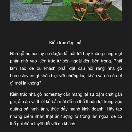
Kiến trúc đẹp mắt
Nhà gỗ homestay có được để mắt tới hay không cũng một
phần nhờ vào kiến trúc từ bên ngoài đến bên trong. Phải
làm sao để du khách phải đặt câu hỏi rằng nhà gỗ
homestay có gì khác biệt với những loại khác và nó có nét
gì mới lạ không?
Kiến trúc nhà gỗ homestay cần mang lại sự đậm chất gần
gũi, ấm áp và thiết kế bắt mắt để có thể thuận lợi trong việc
quảng bá hình ảnh, thúc đẩy mạnh kinh doanh. Hãy tạo
những điểm nhấn thật ấn tượng từ trong lẫn ngoài để có
thể ghi điểm tuyệt đối với du khách.