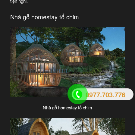
tiện nghi.
Nhà gỗ homestay tổ chim
0977.703.776
Nhà gỗ homestay tổ chim