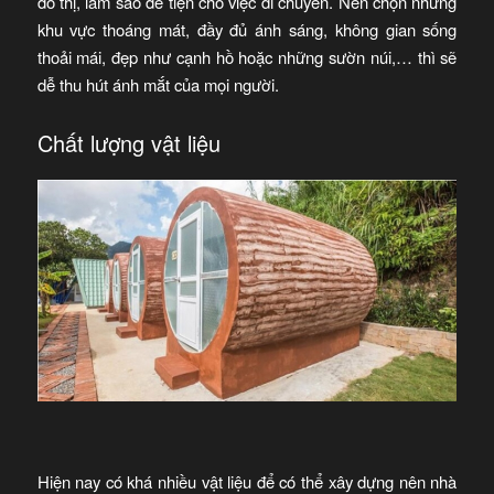
đô thị, làm sao để tiện cho việc di chuyển. Nên chọn những
khu vực thoáng mát, đầy đủ ánh sáng, không gian sống
thoải mái, đẹp như cạnh hồ hoặc những sườn núi,… thì sẽ
dễ thu hút ánh mắt của mọi người.
Chất lượng vật liệu
Hiện nay có khá nhiều vật liệu để có thể xây dựng nên nhà