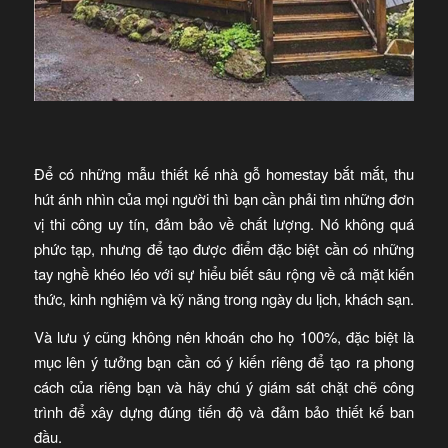
Để có những mẫu thiết kế nhà gỗ homestay bắt mắt, thu
hút ánh nhìn của mọi người thì bạn cần phải tìm những đơn
vị thi công uy tín, đảm bảo về chất lượng. Nó không quá
phức tạp, nhưng để tạo được điểm đặc biệt cần có những
tay nghề khéo léo với sự hiểu biết sâu rộng về cả mặt kiến
thức, kinh nghiệm và kỹ năng trong ngày du lịch, khách sạn.
Và lưu ý cũng không nên khoán cho họ 100%, đặc biệt là
mục lên ý tưởng bạn cần có ý kiến riêng để tạo ra phong
cách của riêng bạn và hãy chú ý giám sát chặt chẽ công
trình để xây dựng đúng tiến độ và đảm bảo thiết kế ban
đầu.