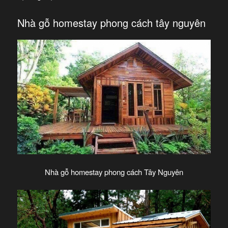
Nhà gỗ homestay phong cách tây nguyên
Nhà gỗ homestay phong cách Tây Nguyên