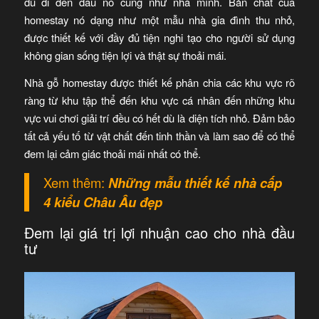
dù đi đến đâu nó cũng như nhà mình. Bản chất của
homestay nó dạng như một mẫu nhà gia đình thu nhỏ,
được thiết kế với đầy đủ tiện nghi tạo cho người sử dụng
không gian sống tiện lợi và thật sự thoải mái.
Nhà gỗ homestay được thiết kế phân chia các khu vực rõ
ràng từ khu tập thể đến khu vực cá nhân đến những khu
vực vui chơi giải trí đều có hết dù là diện tích nhỏ. Đảm bảo
tất cả yếu tố từ vật chất đến tinh thần và làm sao để có thể
đem lại cảm giác thoải mái nhất có thể.
Xem thêm:
Những mẫu
thiết kế nhà cấp
4 kiểu Châu Âu đẹp
Đem lại giá trị lợi nhuận cao cho nhà đầu
tư