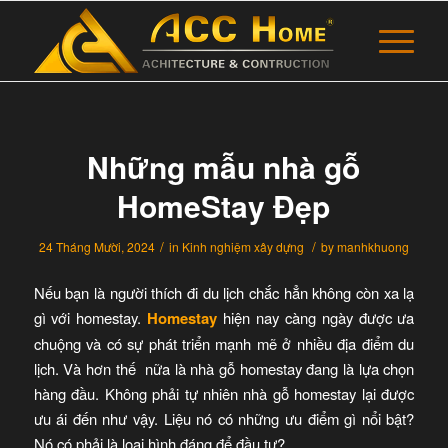
Những mẫu nhà gỗ
HomeStay Đẹp
/
/
24 Tháng Mười, 2024
in
Kinh nghiệm xây dựng
by
manhkhuong
Nếu bạn là người thích đi du lịch chắc hẳn không còn xa lạ
gì với homestay.
Homestay
hiện nay càng ngày được ưa
chuộng và có sự phát triển mạnh mẽ ở nhiều địa điểm du
lịch. Và hơn thế nữa là nhà gỗ homestay đang là lựa chọn
hàng đầu. Không phải tự nhiên nhà gỗ homestay lại được
ưu ái đến như vậy. Liệu nó có những ưu điểm gì nổi bật?
Nó có phải là loại hình đáng để đầu tư?