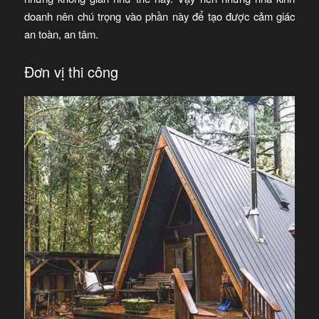
doanh nên chú trọng vào phần này để tạo được cảm giác
an toàn, an tâm.
Đơn vị thi công