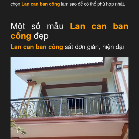
chọn
Lan can ban công
làm sao để có thể phù hợp nhất.
Một số mẫu
Lan can ban
công
đẹp
Lan can ban công
sắt đơn giản, hiện đại