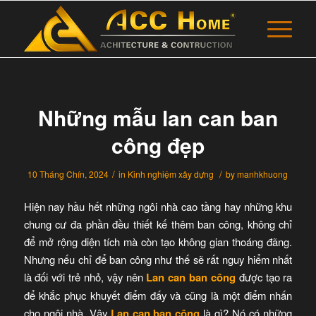
Những mẫu lan can ban
công đẹp
/
/
10 Tháng Chín, 2024
in
Kinh nghiệm xây dựng
by
manhkhuong
Hiện nay hầu hết những ngôi nhà cao tầng hay những khu
chung cư đa phần đều thiết kế thêm ban công, không chỉ
để mở rộng diện tích mà còn tạo không gian thoáng đãng.
Nhưng nếu chỉ để ban công như thế sẽ rất nguy hiểm nhất
là đối với trẻ nhỏ, vậy nên
Lan can ban công
được tạo ra
để khắc phục khuyết điểm đấy và cũng là một điểm nhấn
cho ngôi nhà. Vậy
Lan can ban công
là gì? Nó có những