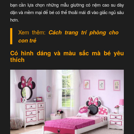
bạn cần lựa chọn những mẫu giường có nệm cao su dày
dặn và mềm mại để bé có thể thoải mái đi vào giấc ngủ sâu
hơn.
Xem thêm:
Cách trang trí phòng cho
con trẻ
Có hình dáng và màu sắc mà bé yêu
thích