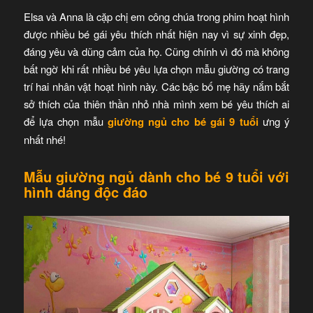
Elsa và Anna là cặp chị em công chúa trong phim hoạt hình
được nhiều bé gái yêu thích nhất hiện nay vì sự xinh đẹp,
đáng yêu và dũng cảm của họ. Cũng chính vì đó mà không
bất ngờ khi rất nhiều bé yêu lựa chọn mẫu giường có trang
trí hai nhân vật hoạt hình này. Các bậc bố mẹ hãy nắm bắt
sở thích của thiên thần nhỏ nhà mình xem bé yêu thích ai
để lựa chọn mẫu
giường ngủ cho bé gái 9 tuổi
ưng ý
nhất nhé!
Mẫu giường ngủ dành cho bé 9 tuổi với
hình dáng độc đáo