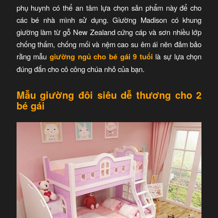
phụ huynh có thể an tâm lựa chọn sản phẩm này để cho
các bé nhà mình sử dụng. Giường Madison có khung
giường làm từ gỗ New Zealand cứng cáp và sơn nhiều lớp
chống thấm, chống mối và nệm cao su êm ái nên đảm bảo
rằng mẫu
giường ngủ cho bé gái 9 tuổi
là sự lựa chọn
đúng đắn cho cô công chúa nhỏ của bạn.
Mẫu giường đôi siêu dễ thương cho 2
bé gái