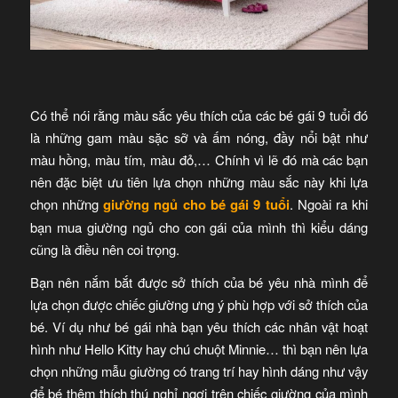
Có thể nói rằng màu sắc yêu thích của các bé gái 9 tuổi đó
là những gam màu sặc sỡ và ấm nóng, đầy nổi bật như
màu hồng, màu tím, màu đỏ,… Chính vì lẽ đó mà các bạn
nên đặc biệt ưu tiên lựa chọn những màu sắc này khi lựa
chọn những
giường ngủ cho bé gái 9 tuổi
. Ngoài ra khi
bạn mua giường ngủ cho con gái của mình thì kiểu dáng
cũng là điều nên coi trọng.
Bạn nên nắm bắt được sở thích của bé yêu nhà mình để
lựa chọn được chiếc giường ưng ý phù hợp với sở thích của
bé. Ví dụ như bé gái nhà bạn yêu thích các nhân vật hoạt
hình như Hello Kitty hay chú chuột Minnie… thì bạn nên lựa
chọn những mẫu giường có trang trí hay hình dáng như vậy
để bé thêm thích thú nghỉ ngơi trên chiếc giường của mình