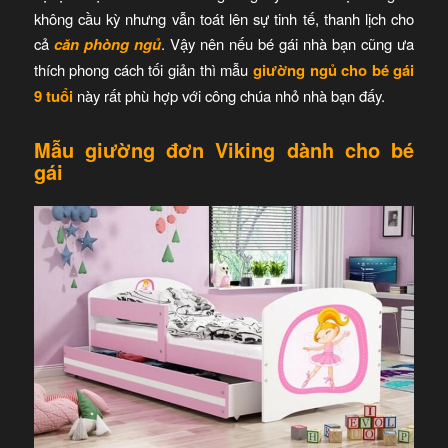
không cầu kỳ nhưng vẫn toát lên sự tinh tế, thanh lịch cho
cả
căn phòng ngủ
. Vậy nên nếu bé gái nhà bạn cũng ưa
thích phong cách tối giản thì mẫu
giường ngủ cho bé gái
9 tuổi
này rất phù hợp với công chúa nhỏ nhà bạn đấy.
Mẫu giường đơn Viking dành cho bé
gái