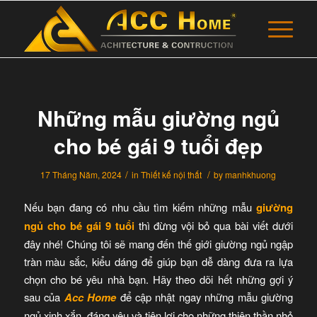
Những mẫu giường ngủ
cho bé gái 9 tuổi đẹp
/
/
17 Tháng Năm, 2024
in
Thiết kế nội thất
by
manhkhuong
Nếu bạn đang có nhu cầu tìm kiếm những mẫu
giường
ngủ cho bé gái 9 tuổi
thì đừng vội bỏ qua bài viết dưới
đây nhé! Chúng tôi sẽ mang đến thế giới giường ngủ ngập
tràn màu sắc, kiểu dáng để giúp bạn dễ dàng đưa ra lựa
chọn cho bé yêu nhà bạn. Hãy theo dõi hết những gợi ý
sau của
Acc Home
để cập nhật ngay những mẫu giường
ngủ xinh xắn, đáng yêu và tiện lợi cho những thiên thần nhỏ