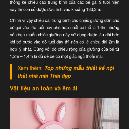
thống kê chiều cao trung bình của các bé gái 9 tuổi hiện
nay thì con số được ước tính vào khoảng 133,3m.
Chính vì vậy chiều dài trung bình cho chiếc giường đơn cho
bé gái vào lứa tuổi này phù hợp nhất có thể là 1,6m nhưng
nếu bạn muốn chiếc giường này sử dụng được lâu dài hơn
khi bé bước vào độ tuổi dậy thì nên có lẽ chiều dài 2m là
hợp lý nhất. Cùng với đó chiều rộng của giường của bé từ
1,2m – 1,4m là đủ để bé có một giấc ngủ thoải mái.
Xem thêm:
Top những
mẫu thiết kế nội
thất nhà mái Thái đẹp
Vật liệu an toàn và êm ái