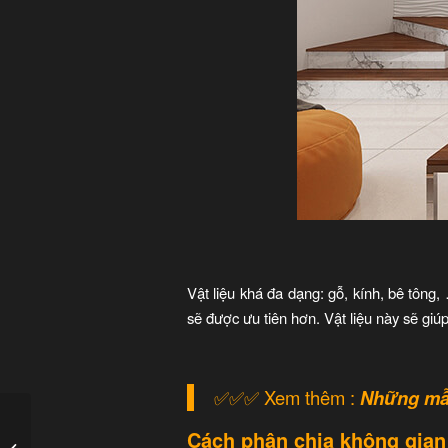
Vật liệu khá đa dạng: gỗ, kính, bê tông,
sẽ được ưu tiên hơn. Vật liệu này sẽ giú
✅
✅
✅
Xem thêm :
Những mẫu 
Cách phân chia không gian
Tổng hợp những mẫu