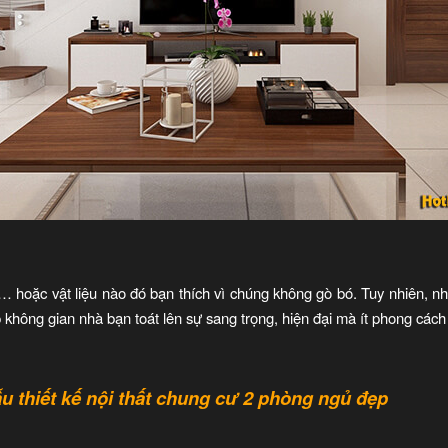
 … hoặc vật liệu nào đó bạn thích vì chúng không gò bó. Tuy nhiên, nh
p không gian nhà bạn toát lên sự sang trọng, hiện đại mà ít phong các
thiết kế nội thất chung cư 2 phòng ngủ đẹp